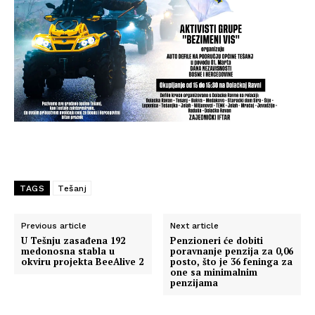
TAGS
Tešanj
Previous article
Next article
U Tešnju zasađena 192
Penzioneri će dobiti
medonosna stabla u
poravnanje penzija za 0,06
okviru projekta BeeAlive 2
posto, što je 36 feninga za
one sa minimalnim
penzijama