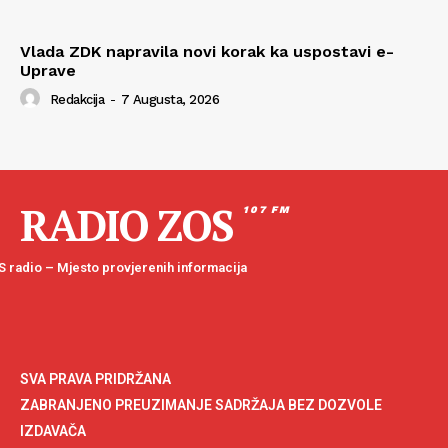
Vlada ZDK napravila novi korak ka uspostavi e-
Uprave
Redakcija
-
7 Augusta, 2026
RADIO ZOS
107 FM
 radio – Mjesto provjerenih informacija
SVA PRAVA PRIDRŽANA
ZABRANJENO PREUZIMANJE SADRŽAJA BEZ DOZVOLE
IZDAVAČA