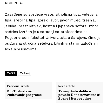
promjena.
Zasađene su sljedeće vrste: sitnolisna lipa, velelisna
lipa, srebrna lipa, gorski javor, javor mliječ, trešnja,
jabuka, hrast kitnjak, kesten i japanska sofora. Izbor
sadnica izvršen je u saradnji sa profesorima sa
Poljoprivredni fakultet Univerziteta u Sarajevu, čime je
osigurana stručna selekcija biljnih vrsta prilagođenih
lokalnim uslovima.
TAGS
Tešanj
Previous article
Next article
BHRT obustavio
Tešanj: Auto defile u
emitovanje programa
povodu Dana nezavisnosti
Bosne i Hercegovine