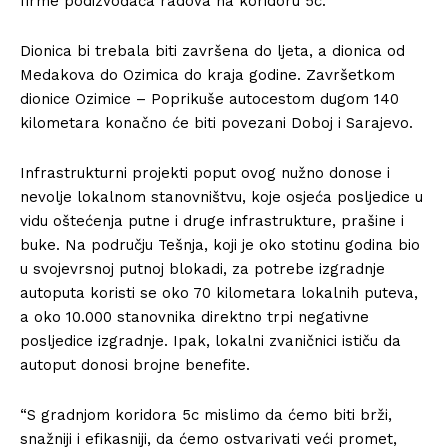
firme podizvođača radova na koridoru 5c.
Dionica bi trebala biti završena do ljeta, a dionica od
Medakova do Ozimica do kraja godine. Završetkom
dionice Ozimice – Poprikuše autocestom dugom 140
kilometara konačno će biti povezani Doboj i Sarajevo.
Infrastrukturni projekti poput ovog nužno donose i
nevolje lokalnom stanovništvu, koje osjeća posljedice u
vidu oštećenja putne i druge infrastrukture, prašine i
buke. Na području Tešnja, koji je oko stotinu godina bio
u svojevrsnoj putnoj blokadi, za potrebe izgradnje
autoputa koristi se oko 70 kilometara lokalnih puteva,
a oko 10.000 stanovnika direktno trpi negativne
posljedice izgradnje. Ipak, lokalni zvaničnici ističu da
autoput donosi brojne benefite.
“S gradnjom koridora 5c mislimo da ćemo biti brži,
snažniji i efikasniji, da ćemo ostvarivati veći promet,