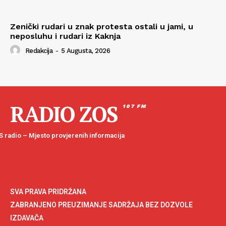
Zenički rudari u znak protesta ostali u jami, u
neposluhu i rudari iz Kaknja
Redakcija
-
5 Augusta, 2026
RADIO ZOS
107 FM
 radio – Mjesto provjerenih informacija
SVA PRAVA PRIDRŽANA
ZABRANJENO PREUZIMANJE SADRŽAJA BEZ DOZVOLE
IZDAVAČA