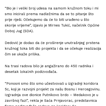
“Bio je i veliki broj udesa na samom kružnom toku i mi
smo inicirali prema nadležnima da se to pitanje što
prije riješi. Očekujemo da će to biti urađeno u što
skorije vrijeme”, izjavio je Mirnes Tukić, načelnik Općine
Doboj Jug (SDA).
Dedović je dodao da će proširenje unutrašnjeg prstena
kružnog toka biti dio projekta i da se očekuje realizacija
čim se ukaže prilika.
Na trasi radova bilo je angažirano do 450 radnika i
desetak lokalnih podizvođača.
“Ponosni smo što smo učestvovali u izgradnji koridora
5c, koji je razvojni projekt za našu Bosnu i Hercegovinu.
Izgradnja ove dionice Putnikovo brdo – Medakovo je u
završnoj fazi”, rekla je Saća Prnjavorac, predstavnica