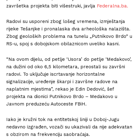
završetka projekta biti višestruki, javlja
Federalna.ba.
Radovi su usporeni zbog lošeg vremena, izmještanja
rijeke Tešanjke i pronalaska dva arheološka nalazišta.
Zbog geoloških problema na tunelu „Putnikovo Brdo“ u
RS-u, spoj s dobojskom obilaznicom uveliko kasni.
“Na ovom dijelu, od petlje ‘Usora’ do petlje ‘Medakovo’,
na dužini od oko 6,5 kilometara, preostali su završni
radovi. To uključuje iscrtavanje horizontalne
signalizacije, uređenje škarpi i završne radove na
naplatnim mjestima”, rekao je Edin Dedović, šef
projekta na dionici Putnikovo Brdo – Medakovo u
Javnom preduzeću Autoceste FBiH.
Iako je kružni tok na entitetskoj liniji u Doboj-Jugu
nedavno izgrađen, vozači su ukazivali da nije adekvatan
s obzirom na frekvenciju saobraćaja.