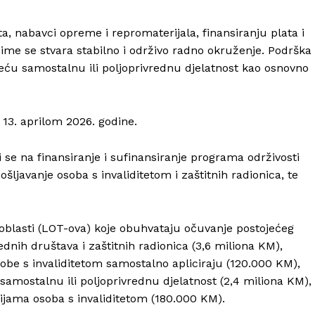
, nabavci opreme i repromaterijala, finansiranju plata i
čime se stvara stabilno i održivo radno okruženje. Podrška
eću samostalnu ili poljoprivrednu djelatnost kao osnovno
 13. aprilom 2026. godine.
i se na finansiranje i sufinansiranje programa održivosti
šljavanje osoba s invaliditetom i zaštitnih radionica, te
blasti (LOT-ova) koje obuhvataju očuvanje postojećeg
ednih društava i zaštitnih radionica (3,6 miliona KM),
sobe s invaliditetom samostalno apliciraju (120.000 KM),
samostalnu ili poljoprivrednu djelatnost (2,4 miliona KM),
ijama osoba s invaliditetom (180.000 KM).