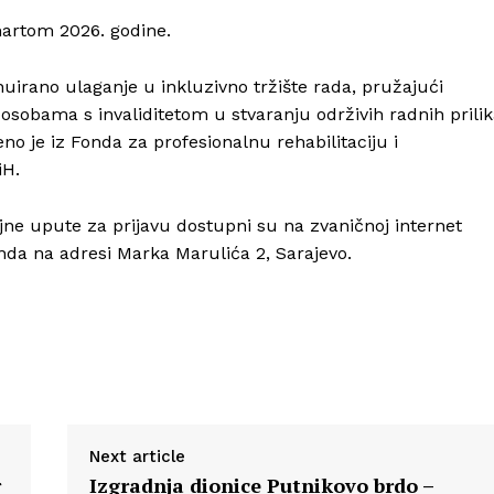
martom 2026. godine.
uirano ulaganje u inkluzivno tržište rada, pružajući
sobama s invaliditetom u stvaranju održivih radnih prili
no je iz Fonda za profesionalnu rehabilitaciju i
iH.
aljne upute za prijavu dostupni su na zvaničnoj internet
onda na adresi Marka Marulića 2, Sarajevo.
Next article
r
Izgradnja dionice Putnikovo brdo –