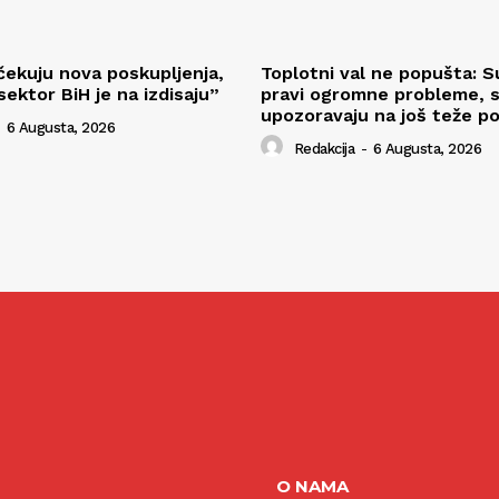
ekuju nova poskupljenja,
Toplotni val ne popušta: S
ektor BiH je na izdisaju”
pravi ogromne probleme, s
upozoravaju na još teže po
6 Augusta, 2026
Redakcija
-
6 Augusta, 2026
O NAMA