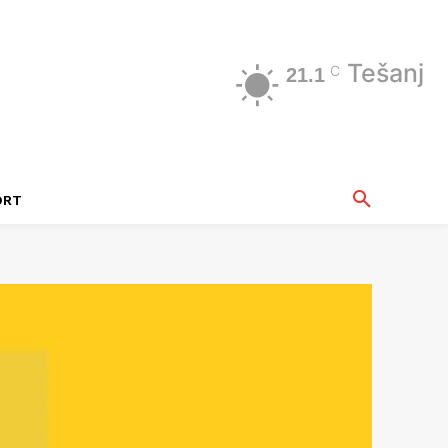
Tešanj
C
21.1
ORT