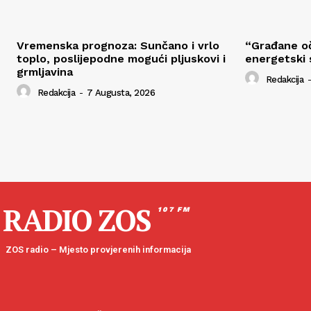
Vremenska prognoza: Sunčano i vrlo
“Građane oč
toplo, poslijepodne mogući pljuskovi i
energetski s
grmljavina
Redakcija
-
Redakcija
-
7 Augusta, 2026
RADIO ZOS
107 FM
ZOS radio – Mjesto provjerenih informacija