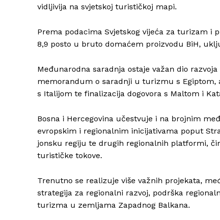
vidljivija na svjetskoj turističkoj mapi.
Prema podacima Svjetskog vijeća za turizam i p
8,9 posto u bruto domaćem proizvodu BiH, uključ
Međunarodna saradnja ostaje važan dio razvoja 
memorandum o saradnji u turizmu s Egiptom, a
s Italijom te finalizacija dogovora s Maltom i Ka
Bosna i Hercegovina učestvuje i na brojnim me
evropskim i regionalnim inicijativama poput Str
jonsku regiju te drugih regionalnih platformi, č
turističke tokove.
Trenutno se realizuje više važnih projekata, međ
strategija za regionalni razvoj, podrška regional
turizma u zemljama Zapadnog Balkana.