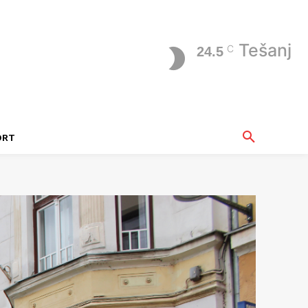
Tešanj
C
24.5
ORT