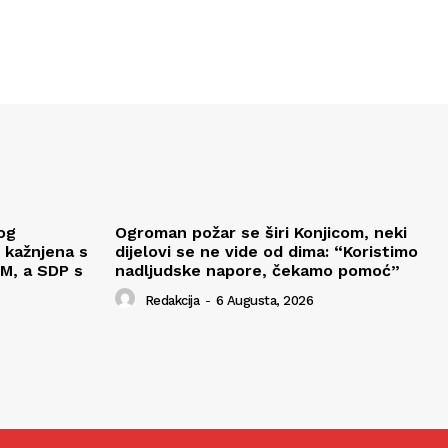
og
Ogroman požar se širi Konjicom, neki
 kažnjena s
dijelovi se ne vide od dima: “Koristimo
M, a SDP s
nadljudske napore, čekamo pomoć”
Redakcija
-
6 Augusta, 2026