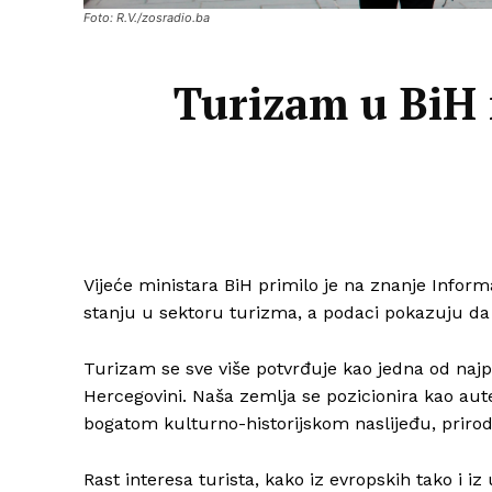
Foto: R.V./zosradio.ba
Turizam u BiH n
Vijeće ministara BiH primilo je na znanje Infor
stanju u sektoru turizma, a podaci pokazuju da j
Turizam se sve više potvrđuje kao jedna od najpe
Hercegovini. Naša zemlja se pozicionira kao auten
bogatom kulturno-historijskom naslijeđu, prir
Rast interesa turista, kako iz evropskih tako i i