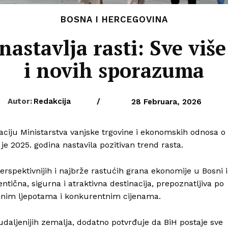
BOSNA I HERCEGOVINA
astavlja rasti: Sve više
i novih sporazuma
Autor:
Redakcija
/
28 Februara, 2026
maciju Ministarstva vanjske trgovine i ekonomskih odnosa o
e 2025. godina nastavila pozitivan trend rasta.
rspektivnijih i najbrže rastućih grana ekonomije u Bosni i
tična, sigurna i atraktivna destinacija, prepoznatljiva po
odnim ljepotama i konkurentnim cijenama.
z udaljenijih zemalja, dodatno potvrđuje da BiH postaje sve