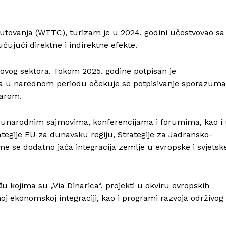
utovanja (WTTC), turizam je u 2024. godini učestvovao sa
ujući direktne i indirektne efekte.
ovog sektora. Tokom 2025. godine potpisan je
 u narednom periodu očekuje se potpisivanje sporazuma
tarom.
đunarodnim sajmovima, konferencijama i forumima, kao i
ategije EU za dunavsku regiju, Strategije za Jadransko-
ime se dodatno jača integracija zemlje u evropske i svjetsk
u kojima su „Via Dinarica“, projekti u okviru evropskih
noj ekonomskoj integraciji, kao i programi razvoja održivog