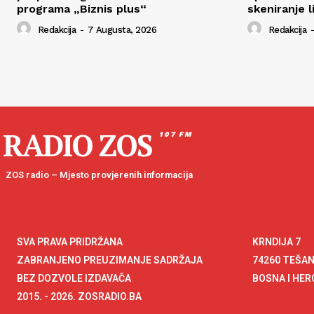
programa „Biznis plus“
skeniranje l
Redakcija
-
7 Augusta, 2026
Redakcija
-
RADIO ZOS
107 FM
ZOS radio – Mjesto provjerenih informacija
SVA PRAVA PRIDRŽANA
KRNDIJA 7
ZABRANJENO PREUZIMANJE SADRŽAJA
74260 TEŠA
BEZ DOZVOLE IZDAVAČA
BOSNA I HE
2015. - 2026. ZOSRADIO.BA