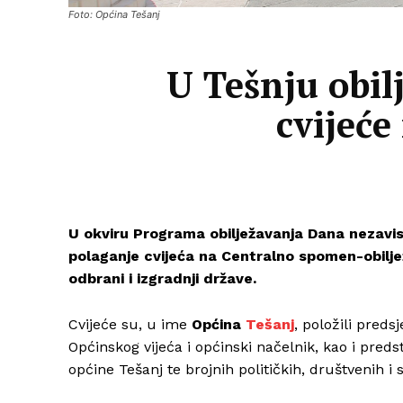
Foto: Općina Tešanj
U Tešnju obil
cvijeće
U okviru Programa obilježavanja Dana nezavisn
polaganje cvijeća na Centralno spomen-obiljež
odbrani i izgradnji države.
Cvijeće su, u ime
Općina
Tešanj
, položili pred
Općinskog vijeća i općinski načelnik, kao i preds
općine Tešanj te brojnih političkih, društvenih i 