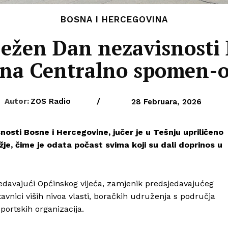
BOSNA I HERCEGOVINA
ježen Dan nezavisnosti
 na Centralno spomen-o
Autor:
ZOS Radio
/
28 Februara, 2026
osti Bosne i Hercegovine, jučer je u Tešnju upriličeno
je, čime je odata počast svima koji su dali doprinos u
sjedavajući Općinskog vijeća, zamjenik predsjedavajućeg
tavnici viših nivoa vlasti, boračkih udruženja s područja
sportskih organizacija.