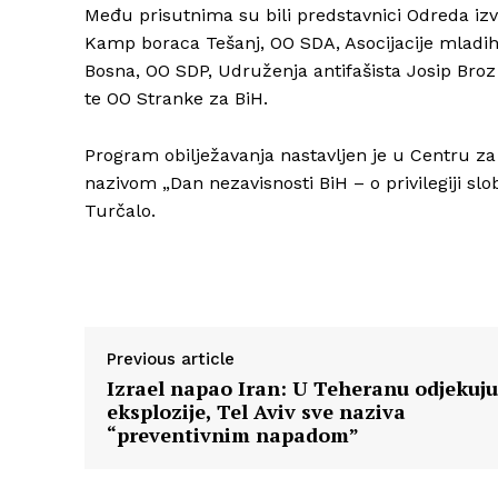
Među prisutnima su bili predstavnici Odreda iz
Kamp boraca Tešanj, OO SDA, Asocijacije mladi
Bosna, OO SDP, Udruženja antifašista Josip Bro
te OO Stranke za BiH.
Program obilježavanja nastavljen je u Centru za 
nazivom „Dan nezavisnosti BiH – o privilegiji slob
Turčalo.
Previous article
Izrael napao Iran: U Teheranu odjekuju
eksplozije, Tel Aviv sve naziva
“preventivnim napadom”