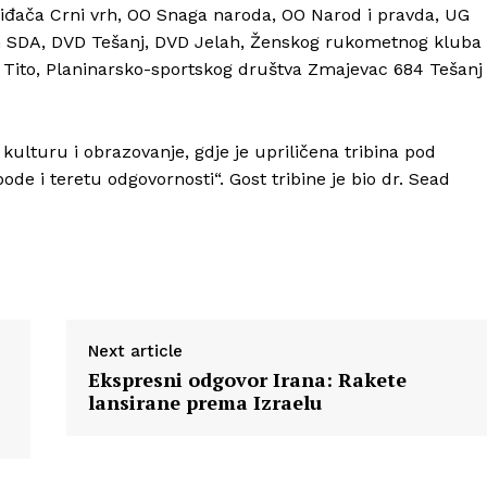
viđača Crni vrh, OO Snaga naroda, OO Narod i pravda, UG
h SDA, DVD Tešanj, DVD Jelah, Ženskog rukometnog kluba
z Tito, Planinarsko-sportskog društva Zmajevac 684 Tešanj
kulturu i obrazovanje, gdje je upriličena tribina pod
ode i teretu odgovornosti“. Gost tribine je bio dr. Sead
Next article
Ekspresni odgovor Irana: Rakete
lansirane prema Izraelu