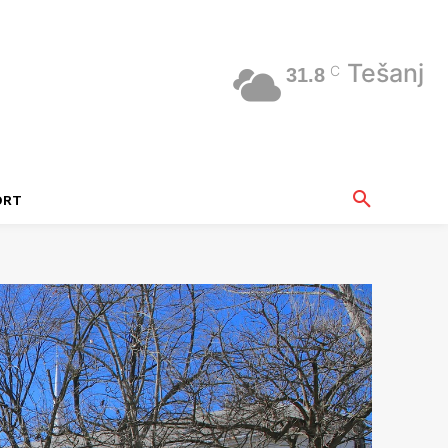
Tešanj
C
31.8
ORT