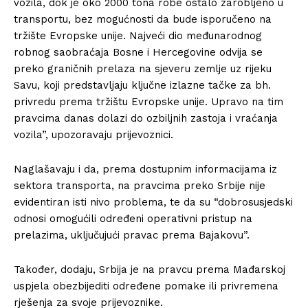
vozila, dok je oko 2000 tona robe ostalo zarobljeno u
transportu, bez mogućnosti da bude isporučeno na
tržište Evropske unije. Najveći dio međunarodnog
robnog saobraćaja Bosne i Hercegovine odvija se
preko graničnih prelaza na sjeveru zemlje uz rijeku
Savu, koji predstavljaju ključne izlazne tačke za bh.
privredu prema tržištu Evropske unije. Upravo na tim
pravcima danas dolazi do ozbiljnih zastoja i vraćanja
vozila”, upozoravaju prijevoznici.
Naglašavaju i da, prema dostupnim informacijama iz
sektora transporta, na pravcima preko Srbije nije
evidentiran isti nivo problema, te da su “dobrosusjedski
odnosi omogućili određeni operativni pristup na
prelazima, uključujući pravac prema Bajakovu”.
Također, dodaju, Srbija je na pravcu prema Mađarskoj
uspjela obezbijediti određene pomake ili privremena
rješenja za svoje prijevoznike.