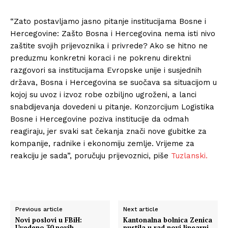
“Zato postavljamo jasno pitanje institucijama Bosne i
Hercegovine: Zašto Bosna i Hercegovina nema isti nivo
zaštite svojih prijevoznika i privrede? Ako se hitno ne
preduzmu konkretni koraci i ne pokrenu direktni
razgovori sa institucijama Evropske unije i susjednih
država, Bosna i Hercegovina se suočava sa situacijom u
kojoj su uvoz i izvoz robe ozbiljno ugroženi, a lanci
snabdijevanja dovedeni u pitanje. Konzorcijum Logistika
Bosne i Hercegovine poziva institucije da odmah
reagiraju, jer svaki sat čekanja znači nove gubitke za
kompanije, radnike i ekonomiju zemlje. Vrijeme za
reakciju je sada”, poručuju prijevoznici, piše
Tuzlanski.
Previous article
Next article
Novi poslovi u FBiH:
Kantonalna bolnica Zenica
Uvedeno 30 novih
pustila u rad novi linearni