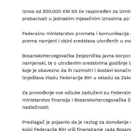
Iznos od 500.000 KM bit će raspoređen za izmir
prebacivati u jednakim mjesečnim iznosima po 
Federalno ministarstvo prometa i komunikacija 
prema namjeni i visini sredstava utvrđenih u ovo
Bosanskohercegovačka željeznička javna korporac
namjenski, te o utrošenim sredstvima godišnje i
koje je obavezno da ih razmotri i dostavi konačn
izvještava Vladu Federacije BiH u skladu sa Za
Za provođenje ove odluke zaduženi su Federaln
ministarstvo finansija i Bosanskohercegovačka že
nadležnosti.
Predlagač je pojasnio da je razlog za donošenj
kojoj Federacija BiH vrši finansiranje rada Bos