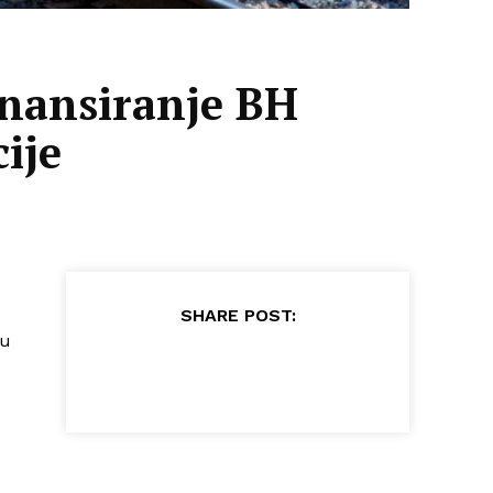
inansiranje BH
ije
SHARE POST:
nu