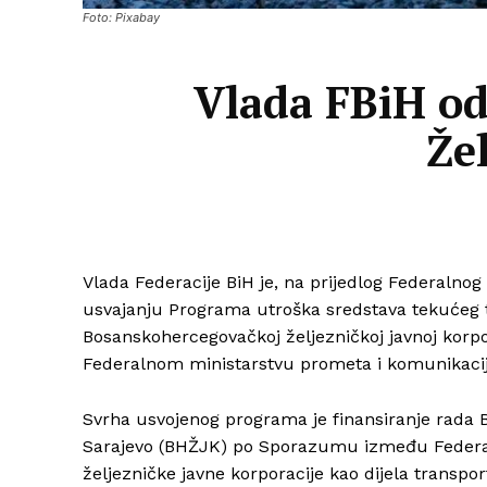
Foto: Pixabay
Vlada FBiH od
Že
Vlada Federacije BiH je, na prijedlog Federalno
usvajanju Programa utroška sredstava tekućeg 
Bosanskohercegovačkoj željezničkoj javnoj korp
Federalnom ministarstvu prometa i komunikaci
Svrha usvojenog programa je finansiranje rada 
Sarajevo (BHŽJK) po Sporazumu između Federaci
željezničke javne korporacije kao dijela transpor