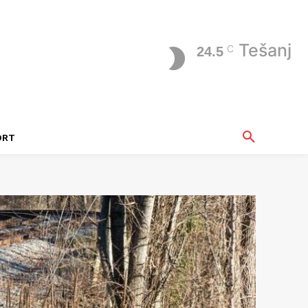
Tešanj
C
24.5
ORT