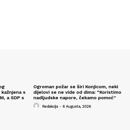
og
Ogroman požar se širi Konjicom, neki
 kažnjena s
dijelovi se ne vide od dima: “Koristimo
M, a SDP s
nadljudske napore, čekamo pomoć”
Redakcija
-
6 Augusta, 2026