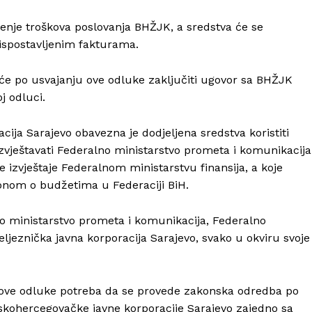
enje troškova poslovanja BHŽJK, a sredstva će se
ispostavljenim fakturama.
će po usvajanju ove odluke zaključiti ugovor sa BHŽJK
j odluci.
ija Sarajevo obavezna je dodjeljena sredstva koristiti
zvještavati Federalno ministarstvo prometa i komunikacija
e izvještaje Federalnom ministarstvu finansija, a koje
konom o budžetima u Federaciji BiH.
o ministarstvo prometa i komunikacija, Federalno
ljeznička javna korporacija Sarajevo, svako u okviru svoje
e ove odluke potreba da se provede zakonska odredba po
anskohercegovačke javne korporacije Sarajevo zajedno sa