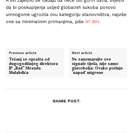
A svi zajedno se nadaju da neće biti gorih dana, svjesni
da bi poskupljenja usljed globalnih sukoba ponovo
umnogome ugrozila ovu kategoriju stanovništva, najviše
one sa minimalnim primanjima, piše
N1 BiH.
Previous article
Next article
Tešanj se oprašta od
Ne zanemarujte ove
dugogodišnjeg direktora
signale tijela, nije samo
JP „Rad“ Mesuda
glavobolja: Ovako počinje
Mulabdića
‘napad’ migrene
SHARE POST: