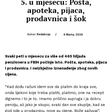
5. u mjesecu: Pošta,
apoteka, pijaca,
prodavnica i šok
Autor:
Redakcija
/
6 Marta, 2026
Svaki peti u mjesecu za više od 465 hiljada
penzionera u FBiH počinje isto. Pošta, apoteka, pijaca
i prodavnica. I neizbježno iznenađenje zbog novih
cijena.
“Kad dođu računi idem sve da platim do kraja sve,
onda lijekovi koje treba platiti, platimo, one na recept
dignemo i to je to. Imamo prilično supruga i ja dobru
penziju, ali jako je skupo, svaki dan sve skuplje, kad se
god ode u prodavnicu, nove su cijene, Bože sačuvaj”,