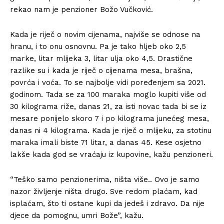
rekao nam je penzioner Božo Vučković.
Kada je riječ o novim cijenama, najviše se odnose na
hranu, i to onu osnovnu. Pa je tako hljeb oko 2,5
marke, litar mlijeka 3, litar ulja oko 4,5. Drastične
razlike su i kada je riječ o cijenama mesa, brašna,
povrća i voća. To se najbolje vidi poređenjem sa 2021.
godinom. Tada se za 100 maraka moglo kupiti više od
30 kilograma riže, danas 21, za isti novac tada bi se iz
mesare ponijelo skoro 7 i po kilograma junećeg mesa,
danas ni 4 kilograma. Kada je riječ o mlijeku, za stotinu
maraka imali biste 71 litar, a danas 45. Kese osjetno
lakše kada god se vraćaju iz kupovine, kažu penzioneri.
“Teško samo penzionerima, ništa više.. Ovo je samo
nazor življenje ništa drugo. Sve redom plaćam, kad
isplaćam, što ti ostane kupi da jedeš i zdravo. Da nije
djece da pomognu, umri Bože”, kažu.