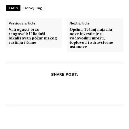
TAGS
Doboj Jug
Previous article
Next article
Vatrogasci brzo
Općina Tešanj najavila
reagovali: U Raduši
nove investicije u
lokalizovan požar niskog
vodovodnu mrežu,
rastinja i šume
toplovod i zdravstvene
ustanove
SHARE POST: