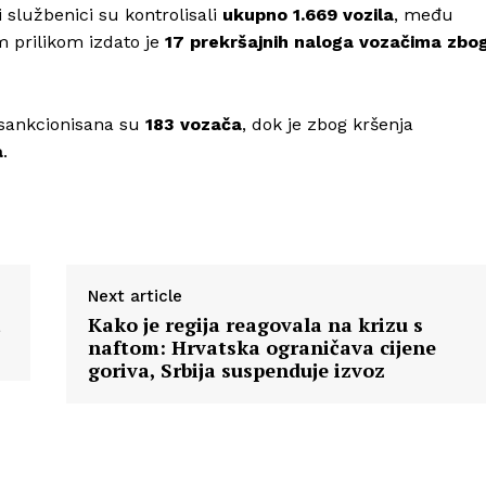
i službenici su kontrolisali
ukupno 1.669 vozila
, među
m prilikom izdato je
17 prekršajnih naloga vozačima zbo
sankcionisana su
183 vozača
, dok je zbog kršenja
a
.
Next article
a
Kako je regija reagovala na krizu s
naftom: Hrvatska ograničava cijene
goriva, Srbija suspenduje izvoz