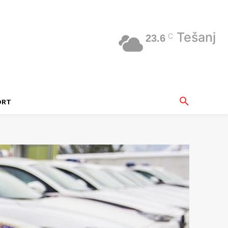
Tešanj
C
23.6
ORT