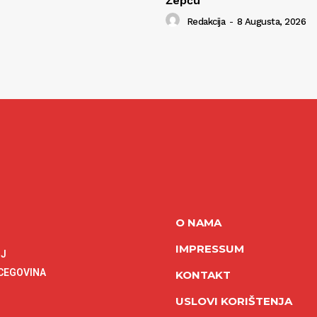
Žepču
Redakcija
-
8 Augusta, 2026
O NAMA
IMPRESSUM
NJ
RCEGOVINA
KONTAKT
USLOVI KORIŠTENJA