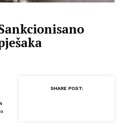
 Sankcionisano
pješaka
SHARE POST:
h
na