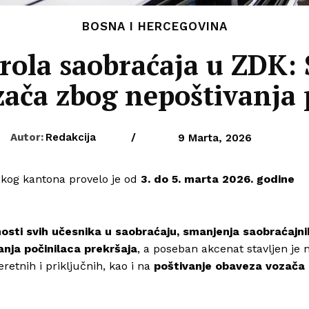
BOSNA I HERCEGOVINA
rola saobraćaja u ZDK:
zača zbog nepoštivanja 
Autor:
Redakcija
/
9 Marta, 2026
skog kantona
provelo je od
3. do 5. marta 2026. godine
.
nosti svih učesnika u saobraćaju, smanjenja saobraćajni
nja počinilaca prekršaja
, a poseban akcenat stavljen je 
teretnih i priključnih, kao i na
poštivanje obaveza vozača