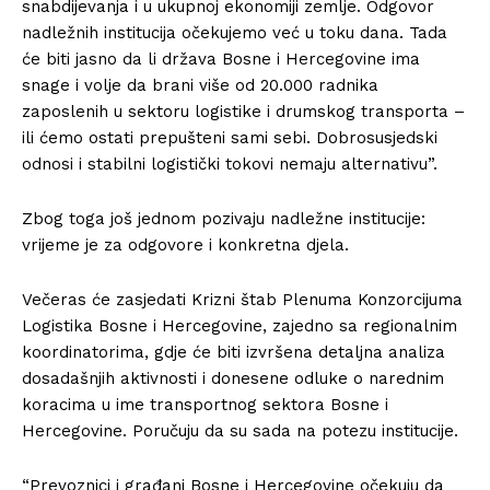
snabdijevanja i u ukupnoj ekonomiji zemlje. Odgovor
nadležnih institucija očekujemo već u toku dana. Tada
će biti jasno da li država Bosne i Hercegovine ima
snage i volje da brani više od 20.000 radnika
zaposlenih u sektoru logistike i drumskog transporta –
ili ćemo ostati prepušteni sami sebi. Dobrosusjedski
odnosi i stabilni logistički tokovi nemaju alternativu”.
Zbog toga još jednom pozivaju nadležne institucije:
vrijeme je za odgovore i konkretna djela.
Večeras će zasjedati Krizni štab Plenuma Konzorcijuma
Logistika Bosne i Hercegovine, zajedno sa regionalnim
koordinatorima, gdje će biti izvršena detaljna analiza
dosadašnjih aktivnosti i donesene odluke o narednim
koracima u ime transportnog sektora Bosne i
Hercegovine. Poručuju da su sada na potezu institucije.
“Prevoznici i građani Bosne i Hercegovine očekuju da