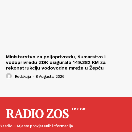
Ministarstvo za poljoprivredu, šumarstvo i
vodoprivredu ZDK osiguralo 149.382 KM za
rekonstrukciju vodovodne mreže u Žepču
Redakcija
-
8 Augusta, 2026
RADIO ZOS
107 FM
 radio – Mjesto provjerenih informacija