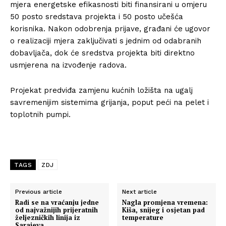
mjera energetske efikasnosti biti finansirani u omjeru
50 posto sredstava projekta i 50 posto učešća
korisnika. Nakon odobrenja prijave, građani će ugovor
o realizaciji mjera zaključivati s jednim od odabranih
dobavljača, dok će sredstva projekta biti direktno
usmjerena na izvođenje radova.
Projekat predviđa zamjenu kućnih ložišta na ugalj
savremenijim sistemima grijanja, poput peći na pelet i
toplotnih pumpi.
TAGS
ZDJ
Previous article
Next article
Radi se na vraćanju jedne
Nagla promjena vremena:
od najvažnijih prijeratnih
Kiša, snijeg i osjetan pad
željezničkih linija iz
temperature
Sarajeva