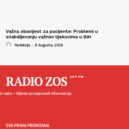
Važna obavijest za pacijente: Problemi u
snabdijevanju važnim lijekovima u BiH
Redakcija
-
8 Augusta, 2026
RADIO ZOS
107 FM
 radio – Mjesto provjerenih informacija
SVA PRAVA PRIDRŽANA