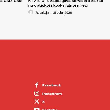
ava CAD-CAM
KTV E-G-E zapošljava servisera za rad
na optičkoj i koaksijalnoj mreži
Redakcija
-
31 Jula, 2026
Facebook
Instagram
X
Youtube