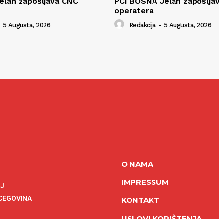
elah zapošljava CNC
PCI BOSNA Jelah zapošlj
operatera
5 Augusta, 2026
Redakcija
-
5 Augusta, 2026
O NAMA
IMPRESSUM
NJ
RCEGOVINA
KONTAKT
USLOVI KORIŠTENJA