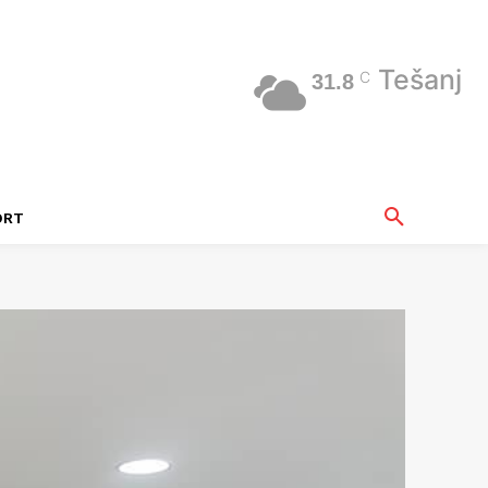
Tešanj
C
31.8
ORT