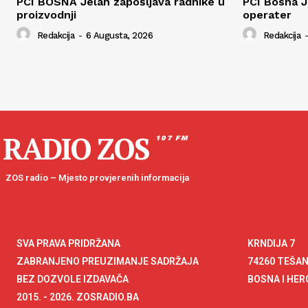
PCI BOSNA Jelah zapošljava radnike u
PCI Bosna J
proizvodnji
operater
Redakcija
-
6 Augusta, 2026
Redakcija
-
RADIO ZOS
107 FM
ZOS radio – Mjesto provjerenih informacija
SVA PRAVA PRIDRŽANA
KRNDIJA 7
ZABRANJENO PREUZIMANJE SADRŽAJA
74260 TEŠA
BEZ DOZVOLE IZDAVAČA
BOSNA I HE
2015. - 2026. ZOSRADIO.BA