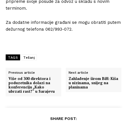
pripreme svoje posude za odvoz u skladu s novim
terminom.
Za dodatne informacije građani se mogu obratiti putem
dežurnog telefona 062/993-072.
TAGS
Tešanj
Previous article
Next article
Više od 300 direktora i
Zahlađenje širom BiH: Kiša
poduzetnika dolazi na
u nizinama, snijeg na
konferenciju „Kako
planinama
ubrzati rast?“ u Sarajevu
SHARE POST: