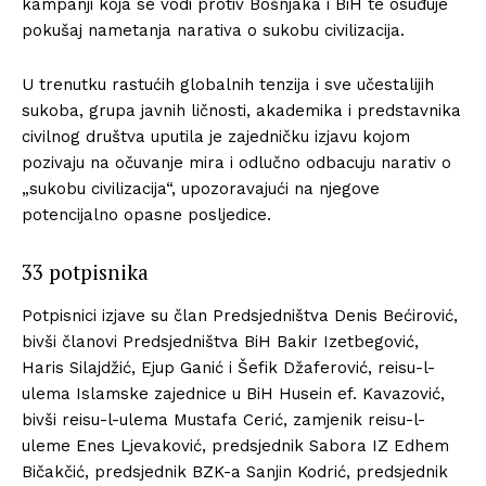
kampanji koja se vodi protiv Bošnjaka i BiH te osuđuje
pokušaj nametanja narativa o sukobu civilizacija.
U trenutku rastućih globalnih tenzija i sve učestalijih
sukoba, grupa javnih ličnosti, akademika i predstavnika
civilnog društva uputila je zajedničku izjavu kojom
pozivaju na očuvanje mira i odlučno odbacuju narativ o
„sukobu civilizacija“, upozoravajući na njegove
potencijalno opasne posljedice.
33 potpisnika
Potpisnici izjave su član Predsjedništva Denis Bećirović,
bivši članovi Predsjedništva BiH Bakir Izetbegović,
Haris Silajdžić, Ejup Ganić i Šefik Džaferović, reisu-l-
ulema Islamske zajednice u BiH Husein ef. Kavazović,
bivši reisu-l-ulema Mustafa Cerić, zamjenik reisu-l-
uleme Enes Ljevaković, predsjednik Sabora IZ Edhem
Bičakčić, predsjednik BZK-a Sanjin Kodrić, predsjednik