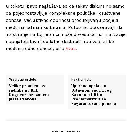
U tekstu izjave naglašava se da takav diskurs ne samo
da pojednostavljuje kompleksne političke i društvene
odnose, već aktivno doprinosi produbljivanju podjela
među narodima i kulturama. Potpisnici upozoravaju da
insistiranje na toj retorici može dovesti do normalizacije
neprijateljstava i dodatno destabilizirati već krhke
međunarodne odnose, piše
Avaz.
Previous article
Next article
Velike promjene za
Upućena apelacija
radnike u FBiH:
Ustavnom sudu zbog
Dogovorene izmjene
Zakona o PIO-u:
plata i zakona
Problematizira se
zagarantovana penzija
SHARE POST: