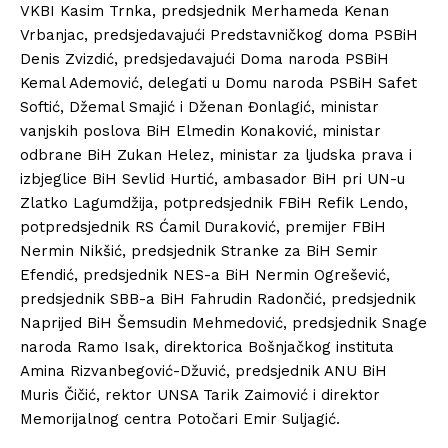
VKBI Kasim Trnka, predsjednik Merhameda Kenan
Vrbanjac, predsjedavajući Predstavničkog doma PSBiH
Denis Zvizdić, predsjedavajući Doma naroda PSBiH
Kemal Ademović, delegati u Domu naroda PSBiH Safet
Softić, Džemal Smajić i Dženan Đonlagić, ministar
vanjskih poslova BiH Elmedin Konaković, ministar
odbrane BiH Zukan Helez, ministar za ljudska prava i
izbjeglice BiH Sevlid Hurtić, ambasador BiH pri UN-u
Zlatko Lagumdžija, potpredsjednik FBiH Refik Lendo,
potpredsjednik RS Ćamil Duraković, premijer FBiH
Nermin Nikšić, predsjednik Stranke za BiH Semir
Efendić, predsjednik NES-a BiH Nermin Ogrešević,
predsjednik SBB-a BiH Fahrudin Radončić, predsjednik
Naprijed BiH Šemsudin Mehmedović, predsjednik Snage
naroda Ramo Isak, direktorica Bošnjačkog instituta
Amina Rizvanbegović-Džuvić, predsjednik ANU BiH
Muris Čičić, rektor UNSA Tarik Zaimović i direktor
Memorijalnog centra Potočari Emir Suljagić.