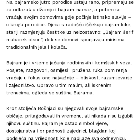
Na bajramsko jutro porodice ustaju rano, pripremaju se
za odlazak u džamiju i bajram-namaz, a potom se
vraćaju svojim domovima gdje počinje istinsko slavlje –
u krugu porodice. Djeca s radošću iščekuju bajramluke,
stariji razmjenjuju čestitke uz neizostavno: „Bajram šerif
mubarek olsun“, dok se domovi ispunjavaju mirisima
tradicionalnih jela i kolača.
Bajram je i vrijeme jačanja rodbinskih i komšijskih veza.
Posjete, razgovori, osmijesi i pružena ruka pomirenja
vraćaju u fokus ono najvažnije – bliskost, razumijevanje
i zajedništvo. Upravo u tim malim, ali iskrenim
trenucima, ogleda se suština Bajrama.
Kroz stoljeća Bošnjaci su njegovali svoje bajramske
običaje, prilagođavali ih vremenu, ali nikada nisu izgubili
njihovu suštinu. Bajram je ostao simbol vjere,
dostojanstva i pripadnosti zajednici, blagdan koji
podsjeća na vrijednosti koje nadilaze svakodnevnicu.