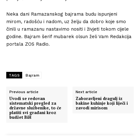
Neka dani Ramazanskog bajrama budu ispunjeni
mirom, radošću i nadom, uz želju da dobro koje smo
činili u ramazanu nastavimo nositi i živjeti tokom cijele
godine. Bajram šerif mubarek olsun želi Vam Redakcija
portala ZOS Radio.
TAGS
Bajram
Previous article
Next article
Uvodi se redovan
Zaboravljeni dragulj iz
sistematski pregled za
bakine kuhinje koji liječi i
državne službenike, to će
zavodi mirisom
platiti svi građani kroz
budžet BiH