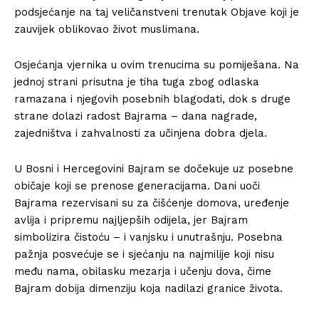
podsjećanje na taj veličanstveni trenutak Objave koji je
zauvijek oblikovao život muslimana.
Osjećanja vjernika u ovim trenucima su pomiješana. Na
jednoj strani prisutna je tiha tuga zbog odlaska
ramazana i njegovih posebnih blagodati, dok s druge
strane dolazi radost Bajrama – dana nagrade,
zajedništva i zahvalnosti za učinjena dobra djela.
U Bosni i Hercegovini Bajram se dočekuje uz posebne
običaje koji se prenose generacijama. Dani uoči
Bajrama rezervisani su za čišćenje domova, uređenje
avlija i pripremu najljepših odijela, jer Bajram
simbolizira čistoću – i vanjsku i unutrašnju. Posebna
pažnja posvećuje se i sjećanju na najmilije koji nisu
među nama, obilasku mezarja i učenju dova, čime
Bajram dobija dimenziju koja nadilazi granice života.