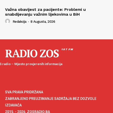
Važna obavijest za pacijente: Problemi u
snabdijevanju važnim lijekovima u BiH
Redakcija
-
8 Augusta, 2026
RADIO ZOS
107 FM
 radio – Mjesto provjerenih informacija
SVA PRAVA PRIDRŽANA
ZABRANJENO PREUZIMANJE SADRŽAJA BEZ DOZVOLE
IZDAVAČA
2015. - 2026. ZOSRADIO.BA