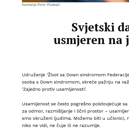
Ilustracija (Foto: Pixabay)
Svjetski 
usmjeren na j
Udruženje ‘Život sa Down sindromom Federacije
osoba s Down sindromom, skreće pažnju na važno
‘Zajedno protiv usamljenosti’.
Usamljenost se često pogrešno poistovjećuje s
za odmor, razmišljanje i lični prostor – usamljen
smo okruženi ljudima. Možemo biti u učionici, na
niko ne vidi, ne čuje ili ne razumije.