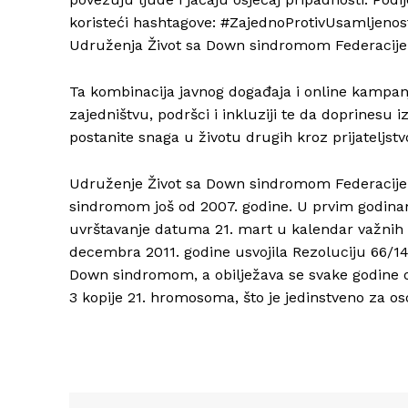
koristeći hashtagove: #ZajednoProtivUsamljen
Udruženja Život sa Down sindromom Federacije
Ta kombinacija javnog događaja i online kampa
zajedništvu, podršci i inkluziji te da doprinesu 
postanite snaga u životu drugih kroz prijateljstv
Udruženje Život sa Down sindromom Federacije 
sindromom još od 2007. godine. U prvim godinam
uvrštavanje datuma 21. mart u kalendar važnih 
decembra 2011. godine usvojila Rezoluciju 66/1
Down sindromom, a obilježava se svake godine o
3 kopije 21. hromosoma, što je jedinstveno za