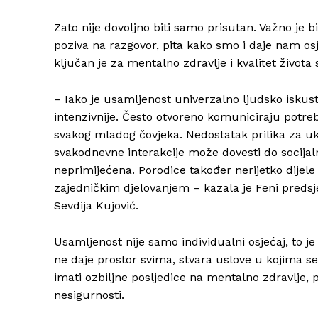
Zato nije dovoljno biti samo prisutan. Važno je 
poziva na razgovor, pita kako smo i daje nam os
ključan je za mentalno zdravlje i kvalitet života
– Iako je usamljenost univerzalno ljudsko isku
intenzivnije. Često otvoreno komuniciraju potreb
svakog mladog čovjeka. Nedostatak prilika za ukl
svakodnevne interakcije može dovesti do socijal
neprimijećena. Porodice također nerijetko dijele
zajedničkim djelovanjem – kazala je Feni pred
Sevdija Kujović.
Usamljenost nije samo individualni osjećaj, to je
ne daje prostor svima, stvara uslove u kojima se
imati ozbiljne posljedice na mentalno zdravlje, p
nesigurnosti.