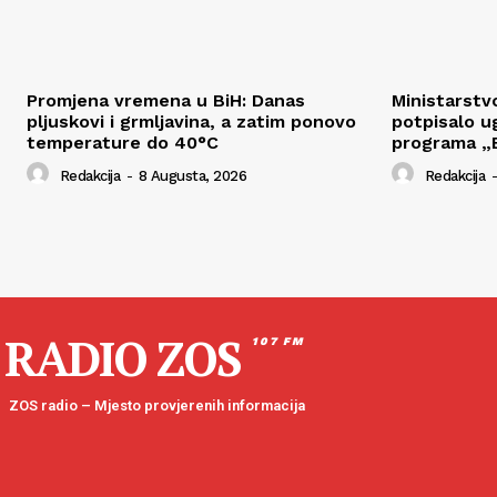
Promjena vremena u BiH: Danas
Ministarstv
pljuskovi i grmljavina, a zatim ponovo
potpisalo u
temperature do 40°C
programa „B
Redakcija
-
8 Augusta, 2026
Redakcija
-
RADIO ZOS
107 FM
ZOS radio – Mjesto provjerenih informacija