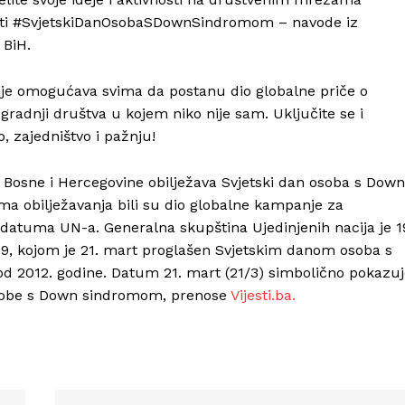
osti #SvjetskiDanOsobaSDownSindromom – navode iz
 BiH.
nje omogućava svima da postanu dio globalne priče o
izgradnji društva u kojem niko nije sam. Uključite se i
o, zajedništvo i pažnju!
Bosne i Hercegovine obilježava Svjetski dan osoba s Down
a obilježavanja bili su dio globalne kampanje za
datuma UN-a. Generalna skupština Ujedinjenih nacija je 1
49, kojom je 21. mart proglašen Svjetskim danom osoba s
d 2012. godine. Datum 21. mart (21/3) simbolično pokazuj
 osobe s Down sindromom, prenose
Vijesti.ba.