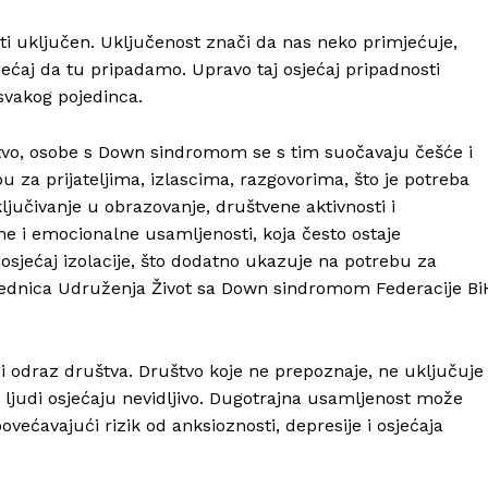
biti uključen. Uključenost znači da nas neko primjećuje,
jećaj da tu pripadamo. Upravo taj osjećaj pripadnosti
 svakog pojedinca.
stvo, osobe s Down sindromom se s tim suočavaju češće i
u za prijateljima, izlascima, razgovorima, što je potreba
jučivanje u obrazovanje, društvene aktivnosti i
ne i emocionalne usamljenosti, koja često ostaje
 osjećaj izolacije, što dodatno ukazuje na potrebu za
sjednica Udruženja Život sa Down sindromom Federacije Bi
 i odraz društva. Društvo koje ne prepoznaje, ne uključuje 
 ljudi osjećaju nevidljivo. Dugotrajna usamljenost može
ovećavajući rizik od anksioznosti, depresije i osjećaja