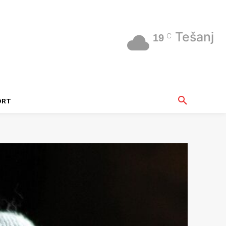
Tešanj
C
19
ORT