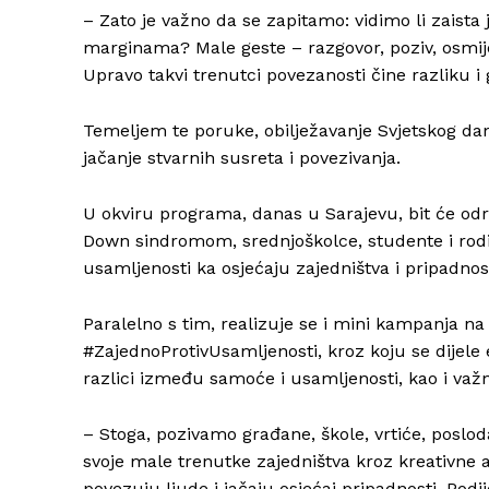
– Zato je važno da se zapitamo: vidimo li zaista
marginama? Male geste – razgovor, poziv, osmije
Upravo takvi trenutci povezanosti čine razliku i 
Temeljem te poruke, obilježavanje Svjetskog d
jačanje stvarnih susreta i povezivanja.
U okviru programa, danas u Sarajevu, bit će održ
Down sindromom, srednjoškolce, studente i rodi
usamljenosti ka osjećaju zajedništva i pripadnost
Paralelno s tim, realizuje se i mini kampanja
#ZajednoProtivUsamljenosti, kroz koju se dijele ed
razlici između samoće i usamljenosti, kao i važn
– Stoga, pozivamo građane, škole, vrtiće, posloda
svoje male trenutke zajedništva kroz kreativne akt
povezuju ljude i jačaju osjećaj pripadnosti. Podi