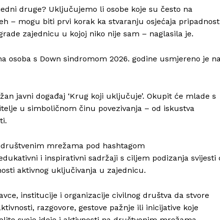
 jedni druge? Uključujemo li osobe koje su često na
h – mogu biti prvi korak ka stvaranju osjećaja pripadnosti
grade zajednicu u kojoj niko nije sam – naglasila je.
ana osoba s Down sindromom 2026. godine usmjereno je n
an javni događaj ‘Krug koji uključuje’. Okupit će mlade s
telje u simboličnom činu povezivanja – od iskustva
i.
 na društvenim mrežama pod hashtagom
ukativni i inspirativni sadržaji s ciljem podizanja svijesti 
osti aktivnog uključivanja u zajednicu.
vce, institucije i organizacije civilnog društva da stvore
ivnosti, razgovore, gestove pažnje ili inicijative koje
jelite svoje ideje i aktivnosti na društvenim mrežama