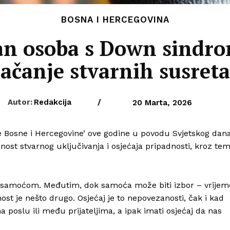
BOSNA I HERCEGOVINA
dan osoba s Down sindr
ačanje stvarnih susreta
Autor:
Redakcija
/
20 Marta, 2026
 Bosne i Hercegovine’ ove godine u povodu Svjetskog dan
st stvarnog uključivanja i osjećaja pripadnosti, kroz te
a samoćom. Međutim, dok samoća može biti izbor – vrijem
ost je nešto drugo. Osjećaj je to nepovezanosti, čak i kad
 poslu ili među prijateljima, a ipak imati osjećaj da nas