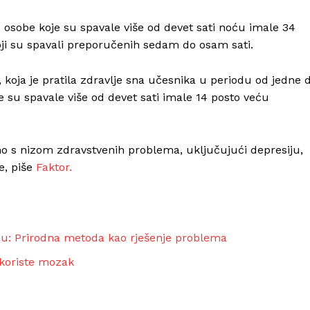
osobe koje su spavale više od devet sati noću imale 34
oji su spavali preporučenih sedam do osam sati.
e, koja je pratila zdravlje sna učesnika u periodu od jedne 
je su spavale više od devet sati imale 14 posto veću
no s nizom zdravstvenih problema, uključujući depresiju,
e, piše
Faktor.
omu: Prirodna metoda kao rješenje problema
 koriste mozak