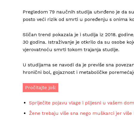
Pregledom 79 naučnih studija utvrđeno je da su 
posto veći rizik od smrti u poređenju s onima k
Sličan trend pokazala je i studija iz 2018. godin
30 godina. Istraživanje je otkrilo da su osobe ko
vjerovatnoću smrti tokom trajanja studije.
U studijama se navodi da je previše sna poveza
hronični bol, gojaznost i metaboličke poremećaj
Pročitajte još:
Spriječite pojavu vlage i plijesni u vašem d
Žene trebaju više sna nego muškarci jer više