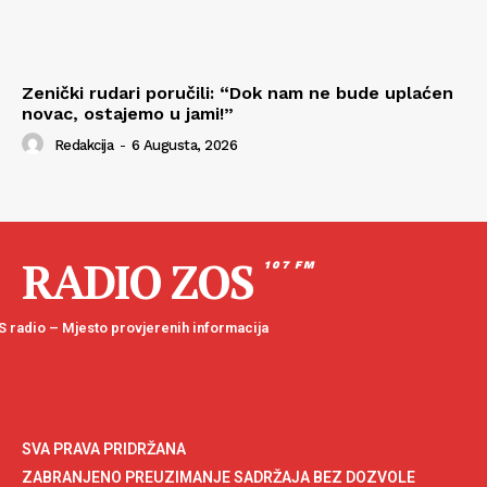
Zenički rudari poručili: “Dok nam ne bude uplaćen
novac, ostajemo u jami!”
Redakcija
-
6 Augusta, 2026
RADIO ZOS
107 FM
 radio – Mjesto provjerenih informacija
SVA PRAVA PRIDRŽANA
ZABRANJENO PREUZIMANJE SADRŽAJA BEZ DOZVOLE