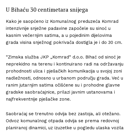
U Bihaću 30 centimetara snijega
Kako je saopćeno iz Komunalnog preduzeća Komrad
intenzivnije snježne padavine započele su sinoć u
kasnim večernjim satima, a u pojedinim dijelovima
grada visina snježnog pokrivača dostigla je i do 30 cm.
“Zimska služba JKP „Komrad“ d.o.o. Bihać od sinoć je
neprekidno na terenu i kontinuirano radi na održavanju
prohodnosti ulica i pješačkih komunikacija u svojoj zoni
nadležnosti, odnosno u urbanom području grada. Već u
ranim jutarnjim satima očišćene su i prohodne glavne
gradske saobraćajnice, prilazi javnim ustanovama i
najfrekventnije pješačke zone.
Saobraćaj se trenutno odvija bez zastoja, ali otežano.
Odvoz komunalnog otpada odvija se prema redovnoj
planiranoj dinamici, uz izuzetke u pogledu ulaska vozila