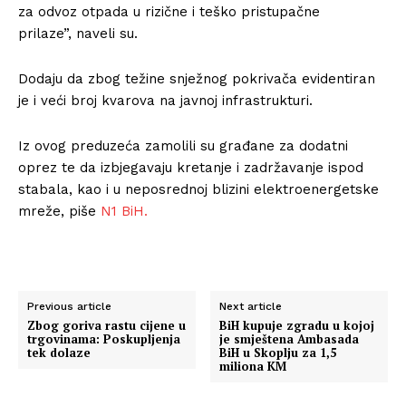
za odvoz otpada u rizične i teško pristupačne
prilaze”, naveli su.
Dodaju da zbog težine snježnog pokrivača evidentiran
je i veći broj kvarova na javnoj infrastrukturi.
Iz ovog preduzeća zamolili su građane za dodatni
oprez te da izbjegavaju kretanje i zadržavanje ispod
stabala, kao i u neposrednoj blizini elektroenergetske
mreže, piše
N1 BiH.
Previous article
Next article
Zbog goriva rastu cijene u
BiH kupuje zgradu u kojoj
trgovinama: Poskupljenja
je smještena Ambasada
tek dolaze
BiH u Skoplju za 1,5
miliona KM