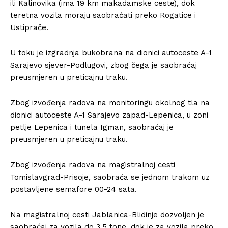
ili Kalinovika (ima 19 km makadamske ceste), dok
teretna vozila moraju saobraćati preko Rogatice i
Ustiprače.
U toku je izgradnja bukobrana na dionici autoceste A-1
Sarajevo sjever-Podlugovi, zbog čega je saobraćaj
preusmjeren u preticajnu traku.
Zbog izvođenja radova na monitoringu okolnog tla na
dionici autoceste A-1 Sarajevo zapad-Lepenica, u zoni
petlje Lepenica i tunela Igman, saobraćaj je
preusmjeren u preticajnu traku.
Zbog izvođenja radova na magistralnoj cesti
Tomislavgrad-Prisoje, saobraća se jednom trakom uz
postavljene semafore 00-24 sata.
Na magistralnoj cesti Jablanica-Blidinje dozvoljen je
saobraćaj za vozila do 3,5 tone, dok je za vozila preko