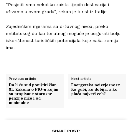
“Posjetili smo nekoliko zaista lijepih destinacija i
uživamo u ovom gradu”, rekao je turist iz Italije.
Zajedničkim mjerama sa državnog nivoa, preko
entitetskog do kantonalnog moguće je osigurati bolju
iskorištenost turističkih potencijala koje naša zemlja
ima.
Previous article
Next article
Da li će sud poništiti član
Energetska neizvjesnost:
81. Zakona o PIO-u kojim
Ko gubi, ko dobija, a ko
su propisane starosne
plaća najveći ceh?
penzije niže i od
minimalne
SHARE POST: