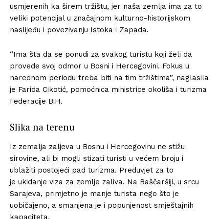
usmjerenih ka širem tržištu, jer naša zemlja ima za to
veliki potencijal u značajnom kulturno-historijskom
naslijeđu i povezivanju Istoka i Zapada.
“Ima šta da se ponudi za svakog turistu koji želi da
provede svoj odmor u Bosni i Hercegovini. Fokus u
narednom periodu treba biti na tim tržištima”, naglasila
je Farida Cikotić, pomoćnica ministrice okoliša i turizma
Federacije BiH.
Slika na terenu
Iz zemalja zaljeva u Bosnu i Hercegovinu ne stižu
sirovine, ali bi mogli stizati turisti u većem broju i
ublažiti postojeći pad turizma. Preduvjet za to
je ukidanje viza za zemlje zaliva. Na Baščaršiji, u srcu
Sarajeva, primjetno je manje turista nego što je
uobičajeno, a smanjena je i popunjenost smještajnih
kapaciteta.