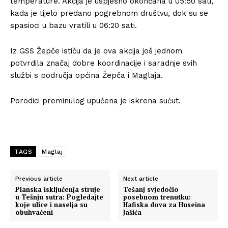
temperature. Akcija je uspješno okončana u 05:50 sati,
kada je tijelo predano pogrebnom društvu, dok su se
spasioci u bazu vratili u 06:20 sati.
Iz GSS Žepče ističu da je ova akcija još jednom
potvrdila značaj dobre koordinacije i saradnje svih
službi s područja općina Žepča i Maglaja.
Porodici preminulog upućena je iskrena sućut.
TAGS
Maglaj
Previous article
Next article
Planska isključenja struje
Tešanj svjedočio
u Tešnju sutra: Pogledajte
posebnom trenutku:
koje ulice i naselja su
Hafiska dova za Huseina
obuhvaćeni
Jašića