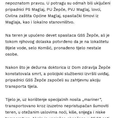
nepoznatom pravcu. U potragu su odmah bili uključeni
pripadnici
PS Maglaj
, PU Žepče,
PVJ Maglaj
, lovci,
Civilna zaštita Općine Maglaj, spasilački timovi iz
Maglaja, kao i lokalno stanovništvo.
Na teren je upućeno devet spasilaca GSS Žepče, ali je
tokom njihovog dolaska potvrđeno da je na lokalitetu
Bijele vode, selo Komšić, pronađeno tijelo nestale
osobe.
Nakon što je dežurna doktorica iz
Dom zdravlja Žepče
konstatovala smrt, a policijski službenici izvršili uviđaj,
pripadnici GSS Žepče započeli su zahtjevnu akciju
transporta tijela.
Tijelo je, uz korištenje specijalnih nosila „mariner“,
transportovano kroz izuzetno nepristupačan šumoviti
teren, u otežanim uslovima noći, kiše, snijega i niske