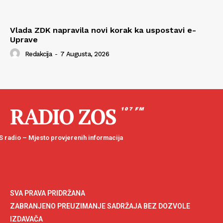
Vlada ZDK napravila novi korak ka uspostavi e-
Uprave
Redakcija
-
7 Augusta, 2026
RADIO ZOS
107 FM
 radio – Mjesto provjerenih informacija
SVA PRAVA PRIDRŽANA
ZABRANJENO PREUZIMANJE SADRŽAJA BEZ DOZVOLE
IZDAVAČA