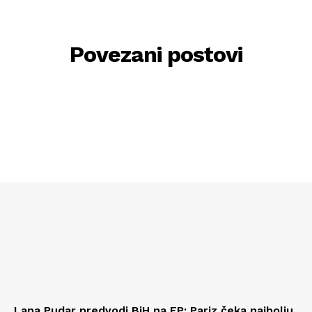
Povezani postovi
Lana Pudar predvodi BiH na EP: Pariz čeka najbolju