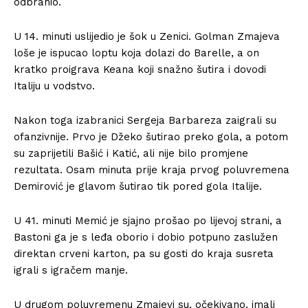
odbranio.
U 14. minuti uslijedio je šok u Zenici. Golman Zmajeva
loše je ispucao loptu koja dolazi do Barelle, a on
kratko proigrava Keana koji snažno šutira i dovodi
Italiju u vodstvo.
Nakon toga izabranici Sergeja Barbareza zaigrali su
ofanzivnije. Prvo je Džeko šutirao preko gola, a potom
su zaprijetili Bašić i Katić, ali nije bilo promjene
rezultata. Osam minuta prije kraja prvog poluvremena
Demirović je glavom šutirao tik pored gola Italije.
U 41. minuti Memić je sjajno prošao po lijevoj strani, a
Bastoni ga je s leđa oborio i dobio potpuno zaslužen
direktan crveni karton, pa su gosti do kraja susreta
igrali s igračem manje.
U drugom poluvremenu Zmajevi su, očekivano, imali