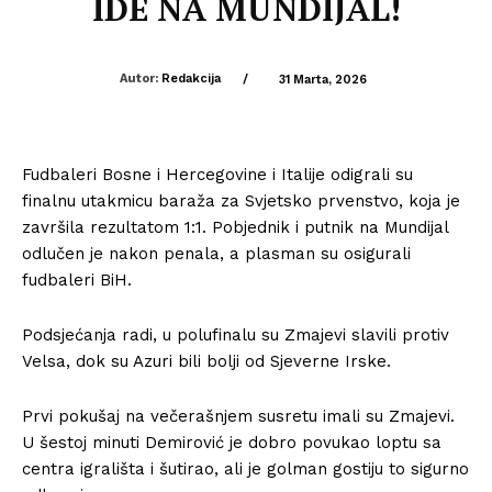
IDE NA MUNDIJAL!
Autor:
Redakcija
/
31 Marta, 2026
Fudbaleri Bosne i Hercegovine i Italije odigrali su
finalnu utakmicu baraža za Svjetsko prvenstvo, koja je
završila rezultatom 1:1. Pobjednik i putnik na Mundijal
odlučen je nakon penala, a plasman su osigurali
fudbaleri BiH.
Podsjećanja radi, u polufinalu su Zmajevi slavili protiv
Velsa, dok su Azuri bili bolji od Sjeverne Irske.
Prvi pokušaj na večerašnjem susretu imali su Zmajevi.
U šestoj minuti Demirović je dobro povukao loptu sa
centra igrališta i šutirao, ali je golman gostiju to sigurno