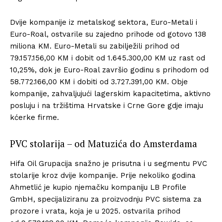
Dvije kompanije iz metalskog sektora, Euro-Metali i
Euro-Roal, ostvarile su zajedno prihode od gotovo 138
miliona KM. Euro-Metali su zabilježili prihod od
79.157.156,00 KM i dobit od 1.645.300,00 KM uz rast od
10,25%, dok je Euro-Roal završio godinu s prihodom od
58.772.166,00 KM i dobiti od 3.727.391,00 KM. Obje
kompanije, zahvaljujući lagerskim kapacitetima, aktivno
posluju i na tržištima Hrvatske i Crne Gore gdje imaju
kćerke firme.
PVC stolarija – od Matuzića do Amsterdama
Hifa Oil Grupacija snažno je prisutna i u segmentu PVC
stolarije kroz dvije kompanije. Prije nekoliko godina
Ahmetlić je kupio njemačku kompaniju LB Profile
GmbH, specijaliziranu za proizvodnju PVC sistema za
prozore i vrata, koja je u 2025. ostvarila prihod