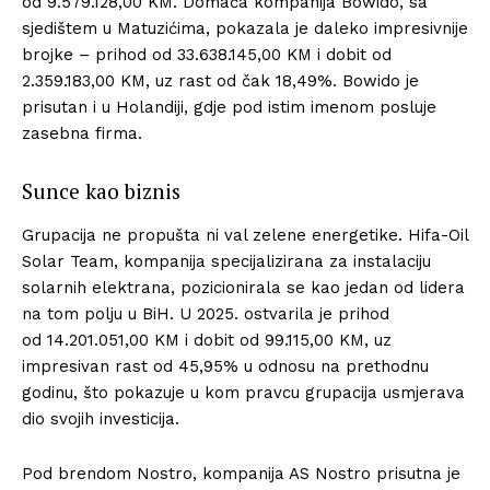
od 9.579.128,00 KM. Domaća kompanija Bowido, sa
sjedištem u Matuzićima, pokazala je daleko impresivnije
brojke – prihod od 33.638.145,00 KM i dobit od
2.359.183,00 KM, uz rast od čak 18,49%. Bowido je
prisutan i u Holandiji, gdje pod istim imenom posluje
zasebna firma.
Sunce kao biznis
Grupacija ne propušta ni val zelene energetike. Hifa-Oil
Solar Team, kompanija specijalizirana za instalaciju
solarnih elektrana, pozicionirala se kao jedan od lidera
na tom polju u BiH. U 2025. ostvarila je prihod
od 14.201.051,00 KM i dobit od 99.115,00 KM, uz
impresivan rast od 45,95% u odnosu na prethodnu
godinu, što pokazuje u kom pravcu grupacija usmjerava
dio svojih investicija.
Pod brendom Nostro, kompanija AS Nostro prisutna je