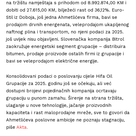
na tržištu namještaja s prihodom od 8.992.874,00 KM i
dobiti od 27.615,00 KM, bilježeći rast od 36,12%. Euro-
Stil iz Doboja, još jedna Ahmetlićeva firma, bavi se
prodajom drvnih energenata, veleprodajom ukapljenog
naftnog plina i transportom, no njeni podaci za 2025.
još uvijek nisu objavljeni. Slovenačka kompanija Bitrol
zaokružuje energetski segment grupacije – distribuira
bitumen, prodaje proizvode ostalih firmi iz grupacije i
bavi se veleprodajom električne energije.
Konsolidovani podaci o poslovanju cijele Hifa Oil
Grupacije za 2025. godinu još se očekuju, ali već
dostupni brojevi pojedinačnih kompanija ocrtavaju
grupaciju u punom zamahu. Širenje na strana tržišta,
ulaganje u nove tehnologije, jačanje proizvodnih
kapaciteta i rast maloprodajne mreže, sve to govori da
Ahmetlićeva poslovne ambicije ne poznaju stagnaciju,
piše
Akta.