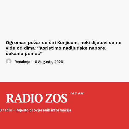
Ogroman požar se širi Konjicom, neki dijelovi se ne
vide od dima: “Koristimo nadljudske napore,
čekamo pomoć”
Redakcija
-
6 Augusta, 2026
RADIO ZOS
107 FM
 radio – Mjesto provjerenih informacija