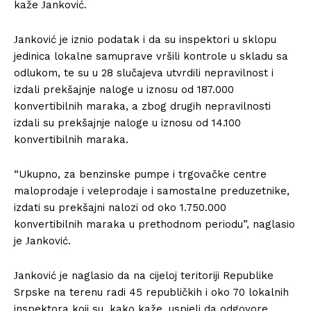
kaže Јanković.
Јanković je iznio podatak i da su inspektori u sklopu
jedinica lokalne samuprave vršili kontrole u skladu sa
odlukom, te su u 28 slučajeva utvrdili nepravilnost i
izdali prekšajnje naloge u iznosu od 187.000
konvertibilnih maraka, a zbog drugih nepravilnosti
izdali su prekšajnje naloge u iznosu od 14.100
konvertibilnih maraka.
“Ukupno, za benzinske pumpe i trgovačke centre
maloprodaje i veleprodaje i samostalne preduzetnike,
izdati su prekšajni nalozi od oko 1.750.000
konvertibilnih maraka u prethodnom periodu”, naglasio
je Јanković.
Јanković je naglasio da na cijeloj teritoriji Republike
Srpske na terenu radi 45 republičkih i oko 70 lokalnih
inspektora koji su, kako kaže, uspjeli da odgovore