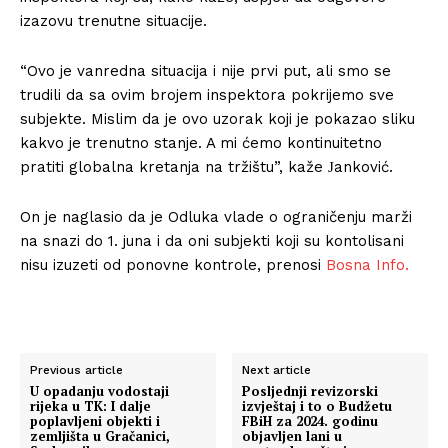
izazovu trenutne situacije.
“Ovo je vanredna situacija i nije prvi put, ali smo se
trudili da sa ovim brojem inspektora pokrijemo sve
subjekte. Mislim da je ovo uzorak koji je pokazao sliku
kakvo je trenutno stanje. A mi ćemo kontinuitetno
pratiti globalna kretanja na tržištu”, kaže Јanković.
On je naglasio da je Odluka vlade o ograničenju marži
na snazi do 1. juna i da oni subjekti koji su kontolisani
nisu izuzeti od ponovne kontrole, prenosi
Bosna Info.
Previous article
Next article
U opadanju vodostaji
Posljednji revizorski
rijeka u TK: I dalje
izvještaj i to o Budžetu
poplavljeni objekti i
FBiH za 2024. godinu
zemljišta u Gračanici,
objavljen lani u