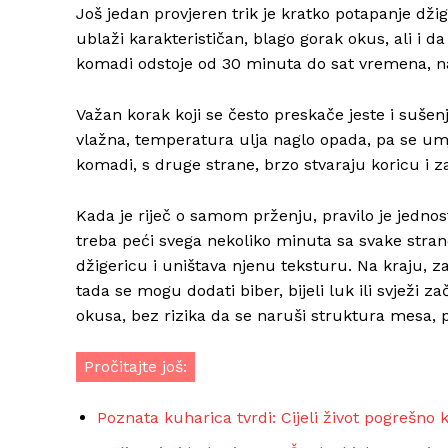
Još jedan provjeren trik je kratko potapanje dži
ublaži karakterističan, blago gorak okus, ali i 
komadi odstoje od 30 minuta do sat vremena, nako
Važan korak koji se često preskače jeste i sušen
vlažna, temperatura ulja naglo opada, pa se um
komadi, s druge strane, brzo stvaraju koricu i z
Kada je riječ o samom prženju, pravilo je jedno
treba peći svega nekoliko minuta sa svake stran
džigericu i uništava njenu teksturu. Na kraju, za
tada se mogu dodati biber, bijeli luk ili svježi 
okusa, bez rizika da se naruši struktura mesa, 
Pročitajte još:
Poznata kuharica tvrdi: Cijeli život pogrešno