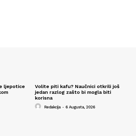
e ljepotice
Volite piti kafu? Naučnici otkrili još
okom
jedan razlog zašto bi mogla biti
korisna
Redakcija
-
6 Augusta, 2026