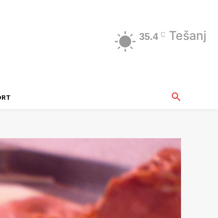
Tešanj
C
35.4
ORT