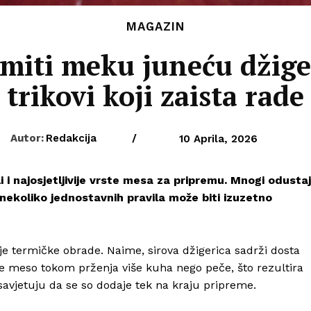
MAGAZIN
miti meku juneću džige
trikovi koji zaista rade
Autor:
Redakcija
/
10 Aprila, 2026
i i najosjetljivije vrste mesa za pripremu. Mnogi odusta
 nekoliko jednostavnih pravila može biti izuzetno
je termičke obrade. Naime, sirova džigerica sadrži dosta
 se meso tokom prženja više kuha nego peče, što rezultira
vjetuju da se so dodaje tek na kraju pripreme.