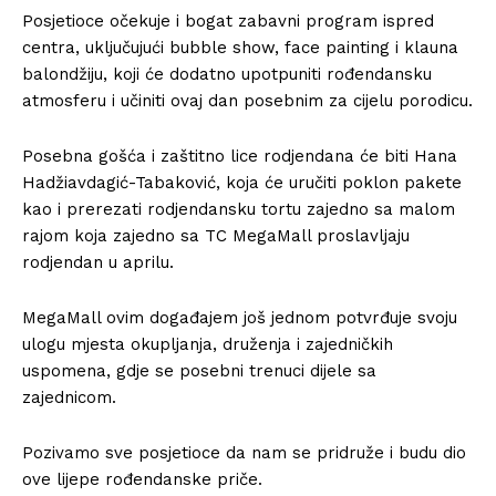
Posjetioce očekuje i bogat zabavni program ispred
centra, uključujući bubble show, face painting i klauna
balondžiju, koji će dodatno upotpuniti rođendansku
atmosferu i učiniti ovaj dan posebnim za cijelu porodicu.
Posebna gošća i zaštitno lice rodjendana će biti Hana
Hadžiavdagić-Tabaković, koja će uručiti poklon pakete
kao i prerezati rodjendansku tortu zajedno sa malom
rajom koja zajedno sa TC MegaMall proslavljaju
rodjendan u aprilu.
MegaMall ovim događajem još jednom potvrđuje svoju
ulogu mjesta okupljanja, druženja i zajedničkih
uspomena, gdje se posebni trenuci dijele sa
zajednicom.
Pozivamo sve posjetioce da nam se pridruže i budu dio
ove lijepe rođendanske priče.