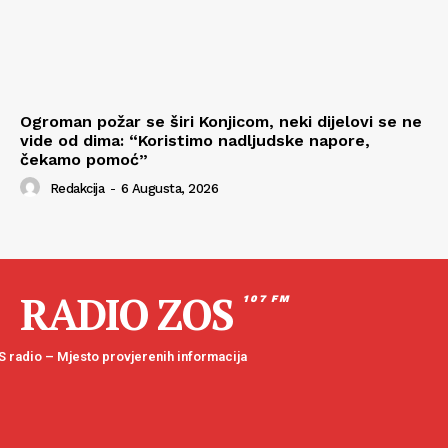
Ogroman požar se širi Konjicom, neki dijelovi se ne
vide od dima: “Koristimo nadljudske napore,
čekamo pomoć”
Redakcija
-
6 Augusta, 2026
RADIO ZOS
107 FM
 radio – Mjesto provjerenih informacija