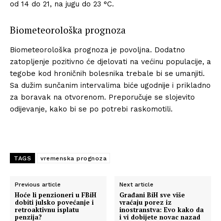
od 14 do 21, na jugu do 23 °C.
Biometeorološka prognoza
Biometeorološka prognoza je povoljna. Dodatno
zatopljenje pozitivno će djelovati na većinu populacije, a
tegobe kod hroničnih bolesnika trebale bi se umanjiti.
Sa dužim sunčanim intervalima biće ugodnije i prikladno
za boravak na otvorenom. Preporučuje se slojevito
odijevanje, kako bi se po potrebi raskomotili.
TAGS
vremenska prognoza
Previous article
Next article
Hoće li penzioneri u FBiH
Građani BiH sve više
dobiti julsko povećanje i
vraćaju porez iz
retroaktivnu isplatu
inostranstva: Evo kako da
penzija?
i vi dobijete novac nazad