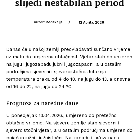
slijedi nestabilan period
Autor:
Redakcija
/
12 Aprila, 2026
Danas će u našoj zemlji preovladavati sunčano vrijeme
uz malu do umjerenu oblačnost. Vjetar slab do umjeren
na jugu i jugozapadu južni i jugozapadni, a u ostalim
područjima sjeverni i sjeveroistočni. Jutarnja
temperatura zraka od 4 do 10, na jugu do 13, a dnevna
od 16 do 22, na jugu do 24 °C.
Prognoza za naredne dane
U ponedjeljak 13.04.2026., umjereno do pretežno
oblačno vrijeme. Na sjeveru zemlje slab sjeverni i
sjeveroistočni vjetar, a u ostalim područjima umjeren do
pojačan južni i jugoistočni. Na zapadu i jugozapadu