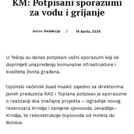
KM: Potpisani sporazumi
za vodu i grijanje
Autor:
Redakcija
/
14 Aprila, 2026
U
Tešnju
su danas potpisani važni sporazumi koji će
doprinijeti unapređenju komunalne infrastrukture i
kvaliteta života građana.
Općinski načelnik
Suad Huskić
zajedno sa direktorima
javnih preduzeća RAD i Toplana potpisao je sporazume
o realizaciji dva značajna projekta – izgradnje novog
rezervoara Krndija i zamjene cjevovoda Jevadžije–
Krndija, te rekonstrukcije toplovoda od Hotela do
Bolnice.