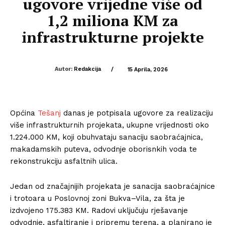
ugovore vrijedne više od
1,2 miliona KM za
infrastrukturne projekte
Autor:
Redakcija
/
15 Aprila, 2026
Općina
Tešanj
danas je potpisala ugovore za realizaciju
više infrastrukturnih projekata, ukupne vrijednosti oko
1.224.000 KM, koji obuhvataju sanaciju saobraćajnica,
makadamskih puteva, odvodnje oborisnkih voda te
rekonstrukciju asfaltnih ulica.
Jedan od značajnijih projekata je sanacija saobraćajnice
i trotoara u Poslovnoj zoni Bukva–Vila, za šta je
izdvojeno 175.383 KM. Radovi uključuju rješavanje
odvodnje, asfaltiranje i pripremu terena, a planirano je