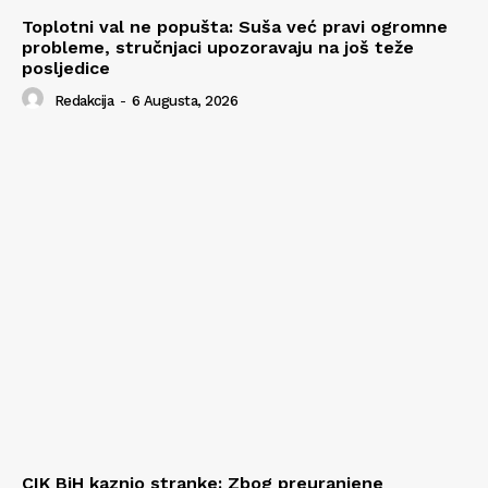
Toplotni val ne popušta: Suša već pravi ogromne
probleme, stručnjaci upozoravaju na još teže
posljedice
Redakcija
-
6 Augusta, 2026
CIK BiH kaznio stranke: Zbog preuranjene