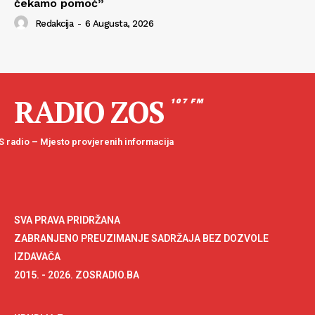
čekamo pomoć”
Redakcija
-
6 Augusta, 2026
RADIO ZOS
107 FM
 radio – Mjesto provjerenih informacija
SVA PRAVA PRIDRŽANA
ZABRANJENO PREUZIMANJE SADRŽAJA BEZ DOZVOLE
IZDAVAČA
2015. - 2026. ZOSRADIO.BA