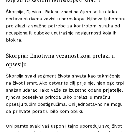
Škorpija, Djevica i Rak su znaci na čijem se licu lako
ocrtava skrivena zavist u horoskopu. Njihova ljubomora
proizilazi iz snažne potrebe za kontrolom, straha od
neuspjeha ili duboke unutrašnje nesigurnosti koja ih
blokira.
Škorpija: Emotivna vezanost koja prelazi u
opsesiju
Škorpija svaki segment života shvata kao takmičenje
na život i smrt. Ako ostvarite cilj prije nje, njen ego trpi
snažan udarac. Iako važe za izuzetno odane prijatelje,
njihova posesivna priroda lako prelazi u mračnu
opsesiju tuđim dostignućima. Oni jednostavno ne mogu
da prihvate poraz u bilo kom obliku.
Oni pamte svaki vaš uspon i tajno upoređuju svoj život