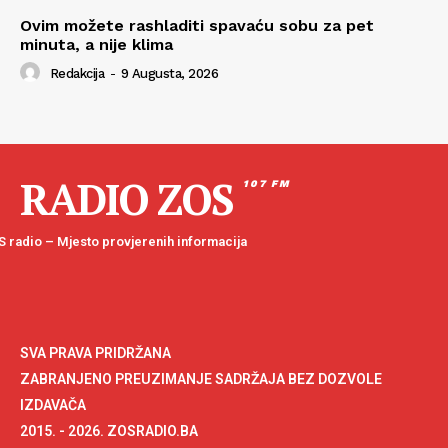
Ovim možete rashladiti spavaću sobu za pet
minuta, a nije klima
Redakcija
-
9 Augusta, 2026
RADIO ZOS
107 FM
 radio – Mjesto provjerenih informacija
SVA PRAVA PRIDRŽANA
ZABRANJENO PREUZIMANJE SADRŽAJA BEZ DOZVOLE
IZDAVAČA
2015. - 2026. ZOSRADIO.BA