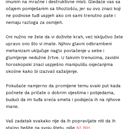
imunim na mračne i destruktivne misli. Gledaće vas sa
očajem pomiješanim sa tihozlošću, jer su ovo znaci koji
ne podnose tuđi uspjeh ako oni sami trenutno pate i
nemaju razloga za osmijeh.
Oni nužno ne žele da vi doživite krah, već isključivo žele
upravo ono što vi imate. Njihov glavni odbrambeni
mehanizam uključuje naglo povlačenje u sebe i
glumljenje nedužne žrtve. U takvim trenucima, zavidni
horoskopski znaci uspješno manipulišu osjećanjima
okoline kako bi izazvali sažaljenje.
Pokušaće namjerno da promijene temu svaki put kada
počnete da pričate o dobrim vijestima i pobjedama,
budući da im tuđa sreća smeta i podsjeća ih na njihove
mane.
Vaš zadatak svakako nije da ih popravljate niti da ih
stalno tješite na svoju štetu, piše
N1 BiH.