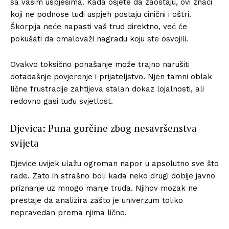
sa vašim uspjesima. Kada osjete da zaostaju, ovi znaci
koji ne podnose tuđi uspjeh postaju cinični i oštri.
Škorpija neće napasti vaš trud direktno, već će
pokušati da omalovaži nagradu koju ste osvojili.
Ovakvo toksično ponašanje može trajno narušiti
dotadašnje povjerenje i prijateljstvo. Njen tamni oblak
lične frustracije zahtijeva stalan dokaz lojalnosti, ali
redovno gasi tuđu svjetlost.
Djevica: Puna gorčine zbog nesavršenstva
svijeta
Djevice uvijek ulažu ogroman napor u apsolutno sve što
rade. Zato ih strašno boli kada neko drugi dobije javno
priznanje uz mnogo manje truda. Njihov mozak ne
prestaje da analizira zašto je univerzum toliko
nepravedan prema njima lično.