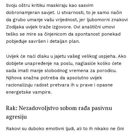
Svoju oštru kritiku maskiraju kao sasvim
dobronamjeran savjet. U stvarnosti, to je samo način
da grubo umanje vašu vrijednost, jer ljubomorni znakovi
Zodijaka uvijek traže izgovore. Ovi analitični umovi
teško se mire sa činjenicom da spontanost ponekad
pobjeđuje savršen i detaljan plan.
Uvijek će naći dlaku u jajetu vašeg velikog uspjeha. Ako
dobijete unapređenje na poslu, naglasiće koliko ćete
sada imati manje slobodnog vremena za porodicu.
Njihova snažna potreba da apsolutno uvijek
racionalizuju radost pretvara ih u prave i opasne
energetske vampire.
Rak: Nezadovoljstvo sobom rađa pasivnu
agresiju
Rakovi su duboko emotivni ljudi, ali to ih nikako ne čini