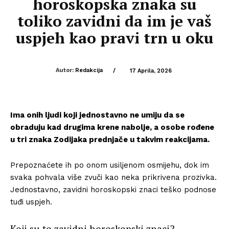
horoskopska znaka su
toliko zavidni da im je vaš
uspjeh kao pravi trn u oku
Autor:
Redakcija
/
17 Aprila, 2026
Ima onih ljudi koji jednostavno ne umiju da se
obraduju kad drugima krene nabolje, a osobe rođene
u tri znaka Zodijaka prednjače u takvim reakcijama.
Prepoznaćete ih po onom usiljenom osmijehu, dok im
svaka pohvala više zvuči kao neka prikrivena prozivka.
Jednostavno, zavidni horoskopski znaci teško podnose
tuđi uspjeh.
Koji su to zavidni horoskopski znaci?