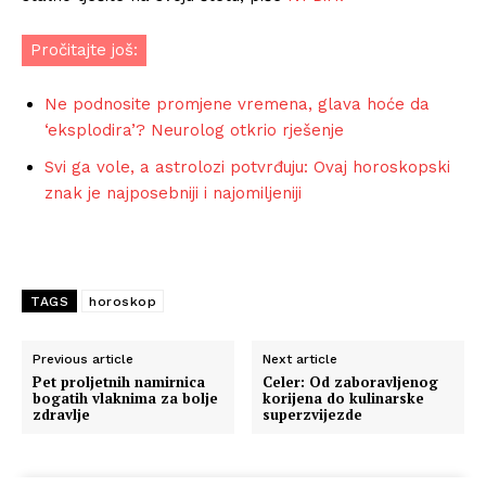
Pročitajte još:
Ne podnosite promjene vremena, glava hoće da
‘eksplodira’? Neurolog otkrio rješenje
Svi ga vole, a astrolozi potvrđuju: Ovaj horoskopski
znak je najposebniji i najomiljeniji
TAGS
horoskop
Previous article
Next article
Pet proljetnih namirnica
Celer: Od zaboravljenog
bogatih vlaknima za bolje
korijena do kulinarske
zdravlje
superzvijezde