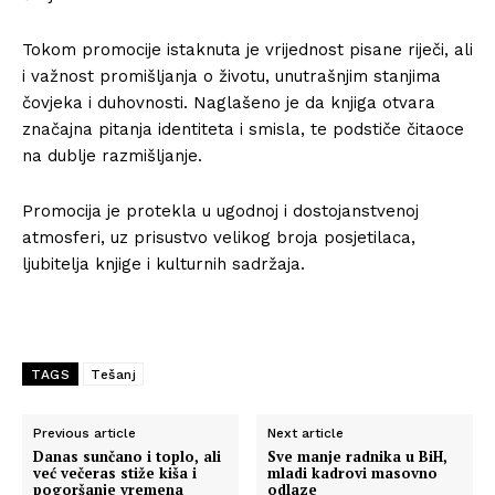
Tokom promocije istaknuta je vrijednost pisane riječi, ali
i važnost promišljanja o životu, unutrašnjim stanjima
čovjeka i duhovnosti. Naglašeno je da knjiga otvara
značajna pitanja identiteta i smisla, te podstiče čitaoce
na dublje razmišljanje.
Promocija je protekla u ugodnoj i dostojanstvenoj
atmosferi, uz prisustvo velikog broja posjetilaca,
ljubitelja knjige i kulturnih sadržaja.
TAGS
Tešanj
Previous article
Next article
Danas sunčano i toplo, ali
Sve manje radnika u BiH,
već večeras stiže kiša i
mladi kadrovi masovno
pogoršanje vremena
odlaze