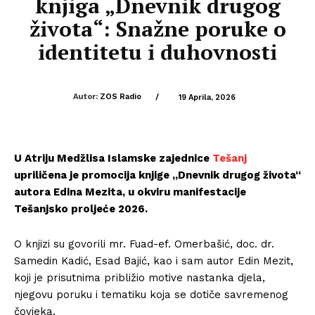
knjiga „Dnevnik drugog
života“: Snažne poruke o
identitetu i duhovnosti
Autor:
ZOS Radio
/
19 Aprila, 2026
U Atriju Medžlisa Islamske zajednice
Tešanj
upriličena je promocija knjige „Dnevnik drugog života“
autora Edina Mezita, u okviru manifestacije
Tešanjsko proljeće 2026.
O knjizi su govorili mr. Fuad-ef. Omerbašić, doc. dr.
Samedin Kadić, Esad Bajić, kao i sam autor Edin Mezit,
koji je prisutnima približio motive nastanka djela,
njegovu poruku i tematiku koja se dotiče savremenog
čovjeka.