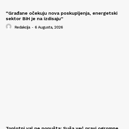
“Građane očekuju nova poskupljenja, energetski
sektor BiH je na izdisaju”
Redakcija
-
6 Augusta, 2026
Toplotni val ne popušta: Suša već pravi ogromne