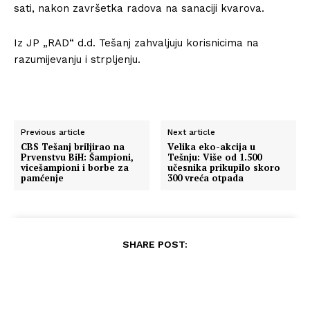
sati, nakon završetka radova na sanaciji kvarova.
Iz JP „RAD“ d.d. Tešanj zahvaljuju korisnicima na
razumijevanju i strpljenju.
Previous article
Next article
CBS Tešanj briljirao na
Velika eko-akcija u
Prvenstvu BiH: Šampioni,
Tešnju: Više od 1.500
vicešampioni i borbe za
učesnika prikupilo skoro
pamćenje
300 vreća otpada
SHARE POST: