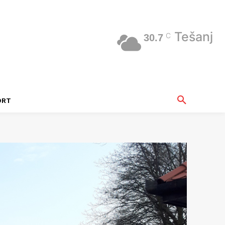
Tešanj
C
30.7
ORT