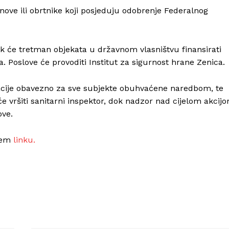
nove ili obrtnike koji posjeduju odobrenje Federalnog
ok će tretman objekata u državnom vlasništvu finansirati
. Poslove će provoditi
Institut za sigurnost hrane Zenica
.
zacije obavezno za sve subjekte obuhvaćene naredbom, te
će vršiti sanitarni inspektor, dok nadzor nad cijelom akcij
ove.
ećem
linku.