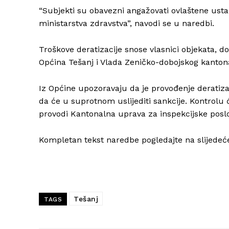
“Subjekti su obavezni angažovati ovlaštene usta
ministarstva zdravstva”, navodi se u naredbi.
Troškove deratizacije snose vlasnici objekata, d
Općina Tešanj i Vlada Zeničko-dobojskog kantona
Iz Općine upozoravaju da je provođenje derati
da će u suprotnom uslijediti sankcije. Kontrolu 
provodi Kantonalna uprava za inspekcijske posl
Kompletan tekst naredbe pogledajte na slijed
Tešanj
TAGS