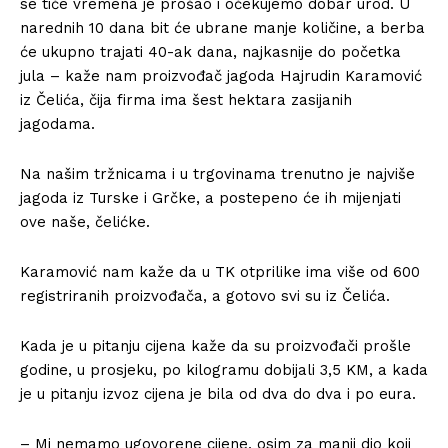
se tiče vremena je prošao i očekujemo dobar urod. U
narednih 10 dana bit će ubrane manje količine, a berba
će ukupno trajati 40-ak dana, najkasnije do početka
jula – kaže nam proizvođač jagoda Hajrudin Karamović
iz Čelića, čija firma ima šest hektara zasijanih
jagodama.
Na našim tržnicama i u trgovinama trenutno je najviše
jagoda iz Turske i Grčke, a postepeno će ih mijenjati
ove naše, čelićke.
Karamović nam kaže da u TK otprilike ima više od 600
registriranih proizvođača, a gotovo svi su iz Čelića.
Kada je u pitanju cijena kaže da su proizvođači prošle
godine, u prosjeku, po kilogramu dobijali 3,5 KM, a kada
je u pitanju izvoz cijena je bila od dva do dva i po eura.
– Mi nemamo ugovorene cijene, osim za manji dio koji