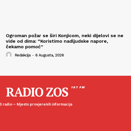
Ogroman požar se širi Konjicom, neki dijelovi se ne
vide od dima: “Koristimo nadljudske napore,
čekamo pomoć”
Redakcija
-
6 Augusta, 2026
RADIO ZOS
107 FM
 radio – Mjesto provjerenih informacija