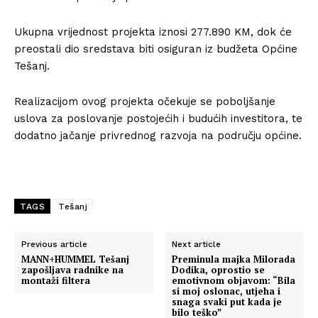
Ukupna vrijednost projekta iznosi 277.890 KM, dok će
preostali dio sredstava biti osiguran iz budžeta Općine
Tešanj.
Realizacijom ovog projekta očekuje se poboljšanje
uslova za poslovanje postojećih i budućih investitora, te
dodatno jačanje privrednog razvoja na području općine.
TAGS
Tešanj
Previous article
Next article
MANN+HUMMEL Tešanj
Preminula majka Milorada
zapošljava radnike na
Dodika, oprostio se
montaži filtera
emotivnom objavom: “Bila
si moj oslonac, utjeha i
snaga svaki put kada je
bilo teško”