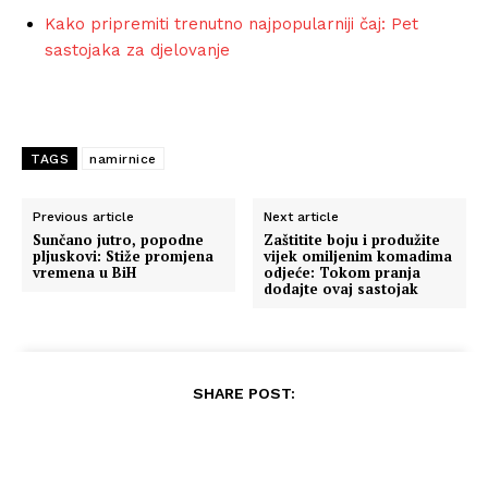
Kako pripremiti trenutno najpopularniji čaj: Pet
sastojaka za djelovanje
TAGS
namirnice
Previous article
Next article
Sunčano jutro, popodne
Zaštitite boju i produžite
pljuskovi: Stiže promjena
vijek omiljenim komadima
vremena u BiH
odjeće: Tokom pranja
dodajte ovaj sastojak
SHARE POST: