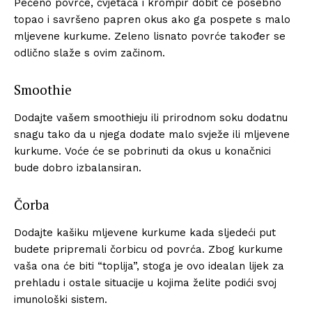
Pečeno povrće, cvjetača i krompir dobit će posebno
topao i savršeno papren okus ako ga pospete s malo
mljevene kurkume. Zeleno lisnato povrće također se
odlično slaže s ovim začinom.
Smoothie
Dodajte vašem smoothieju ili prirodnom soku dodatnu
snagu tako da u njega dodate malo svježe ili mljevene
kurkume. Voće će se pobrinuti da okus u konačnici
bude dobro izbalansiran.
Čorba
Dodajte kašiku mljevene kurkume kada sljedeći put
budete pripremali čorbicu od povrća. Zbog kurkume
vaša ona će biti “toplija”, stoga je ovo idealan lijek za
prehladu i ostale situacije u kojima želite podići svoj
imunološki sistem.