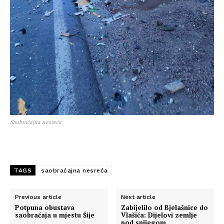
Saobraćajna nesreća
TAGS
saobraćajna nesreća
Previous article
Next article
Potpuna obustava
Zabijelilo od Bjelašnice do
saobraćaja u mjestu Šije
Vlašića: Dijelovi zemlje
pod snijegom