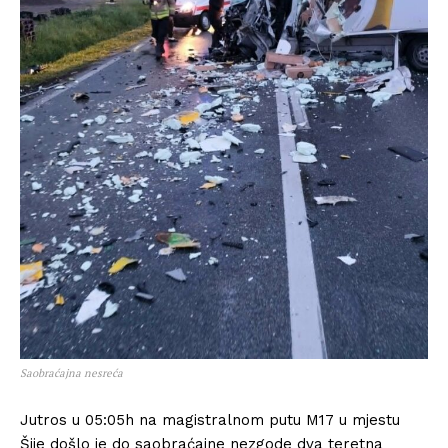
Saobraćajna nesreća
Jutros u 05:05h na magistralnom putu M17 u mjestu
Šije došlo je do saobraćajne nezgode dva teretna