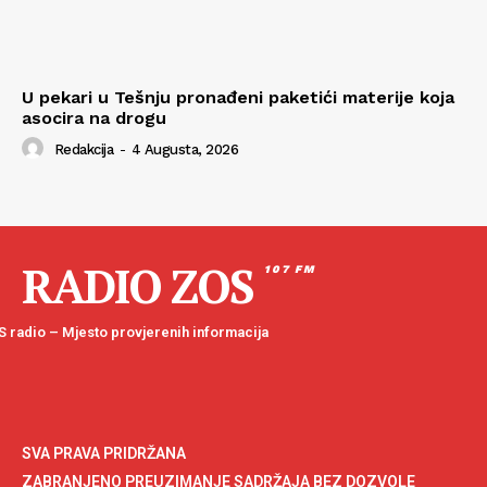
U pekari u Tešnju pronađeni paketići materije koja
asocira na drogu
Redakcija
-
4 Augusta, 2026
RADIO ZOS
107 FM
 radio – Mjesto provjerenih informacija
SVA PRAVA PRIDRŽANA
ZABRANJENO PREUZIMANJE SADRŽAJA BEZ DOZVOLE