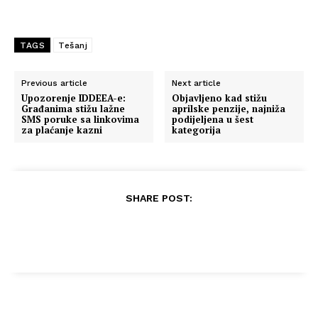
TAGS
Tešanj
Previous article
Next article
Upozorenje IDDEEA-e:
Objavljeno kad stižu
Građanima stižu lažne
aprilske penzije, najniža
SMS poruke sa linkovima
podijeljena u šest
za plaćanje kazni
kategorija
SHARE POST: