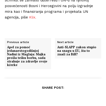
Schmidt se zahvalio Guterresu i UN-u na njihovoj
posvećenosti Bosni i Hercegovini na polju izgradnje
mira kao i finansiranja programa i projekata UN
agencija, piše
Klix.
Previous article
Next article
Apel za pomoć
Anti-SLAPP zakon stupio
jedanaestogodišnjoj
na snagu u EU, šta to
Nadini iz Maglaja: Majka
znači za BiH?
prošla tešku borbu, sada
strahuje za zdravlje svoje
kćerke
SHARE POST: