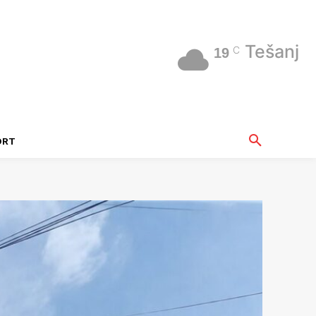
Tešanj
C
19
ORT