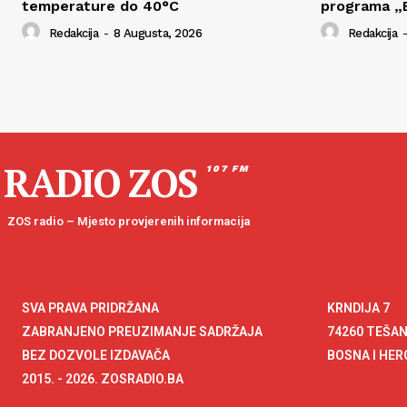
temperature do 40°C
programa „B
Redakcija
-
8 Augusta, 2026
Redakcija
-
RADIO ZOS
107 FM
ZOS radio – Mjesto provjerenih informacija
SVA PRAVA PRIDRŽANA
KRNDIJA 7
ZABRANJENO PREUZIMANJE SADRŽAJA
74260 TEŠA
BEZ DOZVOLE IZDAVAČA
BOSNA I HE
2015. - 2026. ZOSRADIO.BA