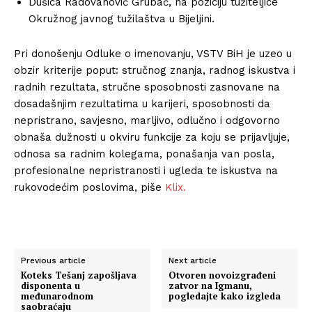
Dušica Radovanović Grubač, na poziciju tužiteljice
Okružnog javnog tužilaštva u Bijeljini.
Pri donošenju Odluke o imenovanju, VSTV BiH je uzeo u
obzir kriterije poput: stručnog znanja, radnog iskustva i
radnih rezultata, stručne sposobnosti zasnovane na
dosadašnjim rezultatima u karijeri, sposobnosti da
nepristrano, savjesno, marljivo, odlučno i odgovorno
obnaša dužnosti u okviru funkcije za koju se prijavljuje,
odnosa sa radnim kolegama, ponašanja van posla,
profesionalne nepristranosti i ugleda te iskustva na
rukovodećim poslovima, piše
Klix.
Previous article
Next article
Koteks Tešanj zapošljava
Otvoren novoizgrađeni
disponenta u
zatvor na Igmanu,
međunarodnom
pogledajte kako izgleda
saobraćaju