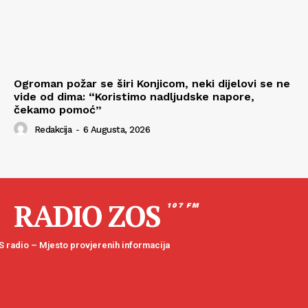
Ogroman požar se širi Konjicom, neki dijelovi se ne
vide od dima: “Koristimo nadljudske napore,
čekamo pomoć”
Redakcija
-
6 Augusta, 2026
RADIO ZOS
107 FM
 radio – Mjesto provjerenih informacija