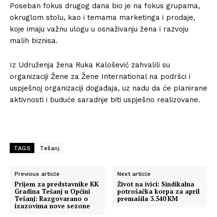
Poseban fokus drugog dana bio je na fokus grupama,
okruglom stolu, kao i temama marketinga i prodaje,
koje imaju važnu ulogu u osnaživanju žena i razvoju
malih biznisa.
Iz Udruženja žena Ruka Kalošević zahvalili su
organizaciji Žene za Žene International na podršci i
uspješnoj organizaciji događaja, uz nadu da će planirane
aktivnosti i buduće saradnje biti uspješno realizovane.
TAGS
Tešanj
Previous article
Next article
Prijem za predstavnike KK
Život na ivici: Sindikalna
Gradina Tešanj u Općini
potrošačka korpa za april
Tešanj: Razgovarano o
premašila 3.340 KM
izazovima nove sezone