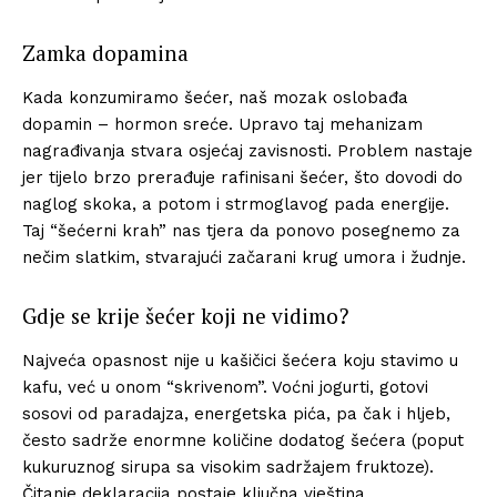
Zamka dopamina
Kada konzumiramo šećer, naš mozak oslobađa
dopamin – hormon sreće. Upravo taj mehanizam
nagrađivanja stvara osjećaj zavisnosti. Problem nastaje
jer tijelo brzo prerađuje rafinisani šećer, što dovodi do
naglog skoka, a potom i strmoglavog pada energije.
Taj “šećerni krah” nas tjera da ponovo posegnemo za
nečim slatkim, stvarajući začarani krug umora i žudnje.
Gdje se krije šećer koji ne vidimo?
Najveća opasnost nije u kašičici šećera koju stavimo u
kafu, već u onom “skrivenom”. Voćni jogurti, gotovi
sosovi od paradajza, energetska pića, pa čak i hljeb,
često sadrže enormne količine dodatog šećera (poput
kukuruznog sirupa sa visokim sadržajem fruktoze).
Čitanje deklaracija postaje ključna vještina