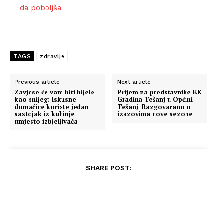
da poboljša
TAGS
zdravlje
Previous article
Next article
Zavjese će vam biti bijele
Prijem za predstavnike KK
kao snijeg: Iskusne
Gradina Tešanj u Općini
domaćice koriste jedan
Tešanj: Razgovarano o
sastojak iz kuhinje
izazovima nove sezone
umjesto izbjeljivača
SHARE POST: