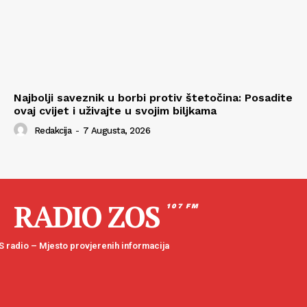
Najbolji saveznik u borbi protiv štetočina: Posadite
ovaj cvijet i uživajte u svojim biljkama
Redakcija
-
7 Augusta, 2026
RADIO ZOS
107 FM
 radio – Mjesto provjerenih informacija