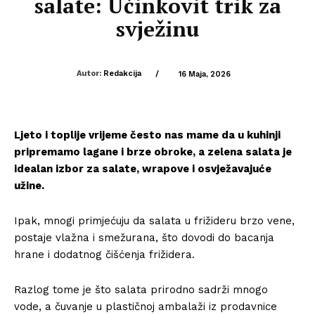
salate: Učinkovit trik za
svježinu
Autor:
Redakcija
/
16 Maja, 2026
Ljeto i toplije vrijeme često nas mame da u kuhinji
pripremamo lagane i brze obroke, a zelena salata je
idealan izbor za salate, wrapove i osvježavajuće
užine.
Ipak, mnogi primjećuju da salata u frižideru brzo vene,
postaje vlažna i smežurana, što dovodi do bacanja
hrane i dodatnog čišćenja frižidera.
Razlog tome je što salata prirodno sadrži mnogo
vode, a čuvanje u plastičnoj ambalaži iz prodavnice