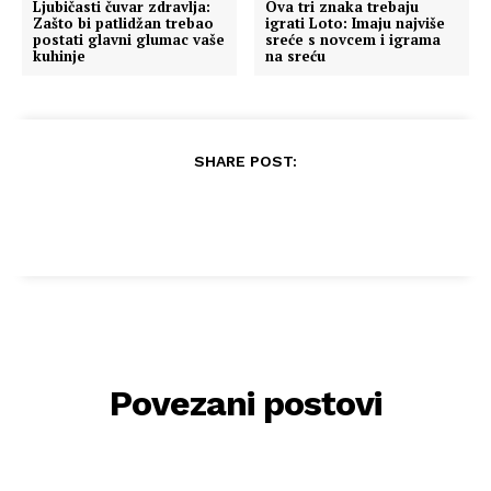
Ljubičasti čuvar zdravlja:
Ova tri znaka trebaju
Zašto bi patlidžan trebao
igrati Loto: Imaju najviše
postati glavni glumac vaše
sreće s novcem i igrama
kuhinje
na sreću
SHARE POST:
Povezani postovi