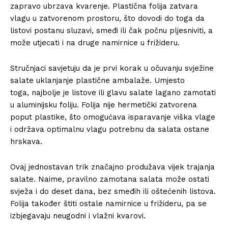
zapravo ubrzava kvarenje. Plastična folija zatvara
vlagu u zatvorenom prostoru, što dovodi do toga da
listovi postanu sluzavi, smeđi ili čak počnu pljesniviti, a
može utjecati i na druge namirnice u frižideru.
Stručnjaci savjetuju da je prvi korak u očuvanju svježine
salate uklanjanje plastične ambalaže. Umjesto
toga, najbolje je listove ili glavu salate lagano zamotati
u aluminijsku foliju. Folija nije hermetički zatvorena
poput plastike, što omogućava isparavanje viška vlage
i održava optimalnu vlagu potrebnu da salata ostane
hrskava.
Ovaj jednostavan trik značajno produžava vijek trajanja
salate. Naime, pravilno zamotana salata može ostati
svježa i do deset dana, bez smeđih ili oštećenih listova.
Folija također štiti ostale namirnice u frižideru, pa se
izbjegavaju neugodni i vlažni kvarovi.