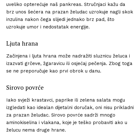
uveliko opterećuje naš pankreas. Stručnjaci kažu da
brz unos šećera na prazan želudac uzrokuje nagli skok
inzulina nakon čega slijedi jednako brz pad, što
uzrokuje umor i nedostatak energije.
Ljuta hrana
Začinjena i ljuta hrana može nadražiti sluznicu želuca i
izazvati grčeve, žgaravicu ili osjećaj pečenja. Zbog toga
se ne preporučuje kao prvi obrok u danu.
Sirovo povrće
Iako svježi krastavci, paprike ili zelena salata mogu
izgledati kao idealan dijetalni doručak, oni nisu prikladni
za prazan želudac. Sirovo povrće sadrži mnogo
aminokiselina i vlakana, koje je teško probaviti ako u
želucu nema druge hrane.