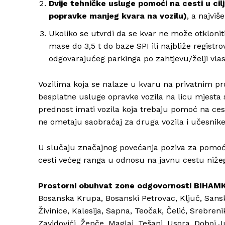
Dvije tehničke usluge pomoći na cesti u ci
popravke manjeg kvara na vozilu)
, a najvi
Ukoliko se utvrdi da se kvar ne može otkloniti
mase do 3,5 t do baze SPI ili najbliže registro
odgovarajućeg parkinga po zahtjevu/želji vla
Vozilima koja se nalaze u kvaru na privatnim p
besplatne usluge opravke vozila na licu mjesta s
prednost imati vozila koja trebaju pomoć na cest
ne ometaju saobraćaj za druga vozila i učesnik
U slučaju značajnog povećanja poziva za pomoć n
cesti većeg ranga u odnosu na javnu cestu niže
Prostorni obuhvat zone odgovornosti BIHAMK-a
Bosanska Krupa, Bosanski Petrovac, Ključ, Sansk
Živinice, Kalesija, Sapna, Teočak, Čelić, Srebren
Zavidovići, Žepče, Maglaj, Tešanj, Usora, Doboj J