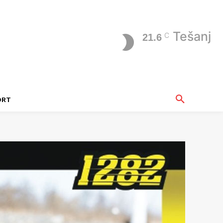
Tešanj
C
21.6
ORT