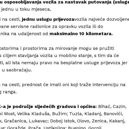
lju osposobljavanja vozila za nastavak putovanja (uslug
še jednu u toku mjeseca,
 na cesti,
jednu uslugu prijevoza
vozila najveće dozvoljen
vane servisne radionice za opravku vozila ili do
snika na udaljenost od
maksimalno 10 kilometara.
rostorima i prostorima za mirovanje mogu se pružiti
 ciljem stavljanja vozila u mobilno stanje, s tim da će
i, ali ista nemaju pravo na besplatne usluge prijevoza jer
e u saobraćaju.
a cesti, prednost će imati oni koji traže intervenciju na
g ranga.
 je područje sljedećih gradova i općina:
Bihać, Cazin,
i Most, Velika Kladuša, Bužim; Tuzla, Kladanj, Banovići,
ik, Gračanica, Lukavac; Doboj Istok, Olovo, Zenica, Kakanj,
ug; Goražde, Prača, Ustikolina; Bugojno, Gornji