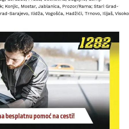
ik; Konjic, Mostar, Jablanica, Prozor/Rama; Stari Grad-
d-Sarajevo, Ilidža, Vogošća, Hadžići, Trnovo, Ilijaš, Visoko