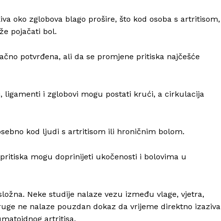
iva oko zglobova blago prošire, što kod osoba s artritisom,
e pojačati bol.
ačno potvrđena, ali da se promjene pritiska najčešće
, ligamenti i zglobovi mogu postati krući, a cirkulacija
osebno kod ljudi s artritisom ili hroničnim bolom.
pritiska mogu doprinijeti ukočenosti i bolovima u
 složna. Neke studije nalaze vezu između vlage, vjetra,
k druge ne nalaze pouzdan dokaz da vrijeme direktno izaziva
matoidnog artritisa.