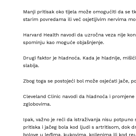
Manji pritisak oko tijela može omogućiti da se tk
starim povredama ili već osjetljivim nervima mož
Harvard Health navodi da uzročna veza nije kon
spominju kao moguće objašnjenje.
Drugi faktor je hladnoća. Kada je hladnije, mišići
slabija.
Zbog toga se postojeći bol može osjećati jače, p
Cleveland Clinic navodi da hladnoća i promjene 
zglobovima.
Ipak, važno je reći da istraživanja nisu potpuno
pritiska i jačeg bola kod ljudi s artritisom, do
bolove u leđima, kukovima, koljenima ili kod reu