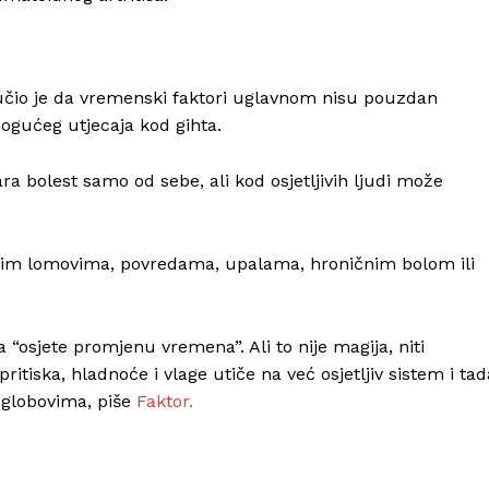
jučio je da vremenski faktori uglavnom nisu pouzdan
ogućeg utjecaja kod gihta.
ara bolest samo od sebe, ali kod osjetljivih ljudi može
arim lomovima, povredama, upalama, hroničnim bolom ili
 “osjete promjenu vremena”. Ali to nije magija, niti
ritiska, hladnoće i vlage utiče na već osjetljiv sistem i tad
zglobovima, piše
Faktor.