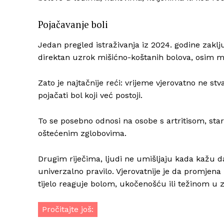
Pojačavanje boli
Jedan pregled istraživanja iz 2024. godine zakl
direktan uzrok mišićno-koštanih bolova, osim m
Zato je najtačnije reći: vrijeme vjerovatno ne stv
pojačati bol koji već postoji.
To se posebno odnosi na osobe s artritisom, st
oštećenim zglobovima.
Drugim riječima, ljudi ne umišljaju kada kažu da
univerzalno pravilo. Vjerovatnije je da promjena p
tijelo reaguje bolom, ukočenošću ili težinom u 
Pročitajte još: