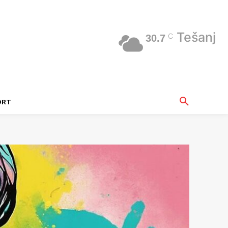
Tešanj
C
30.7
ORT